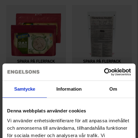
4551
5457
Blå Band
24 Hour meals
Blå Band Frystorkad Frukost
Värmepåse Till Mjukkonserv
Samtycke
Information
Om
Från
52 kr
Från
20 kr
Betyg:
3.9 utav 5 stjärnor
Betyg:
4.4 utav 5 stjärnor
Denna webbplats använder cookies
Vi använder enhetsidentifierare för att anpassa innehållet
och annonserna till användarna, tillhandahålla funktioner
för sociala medier och analysera vår trafik. Vi