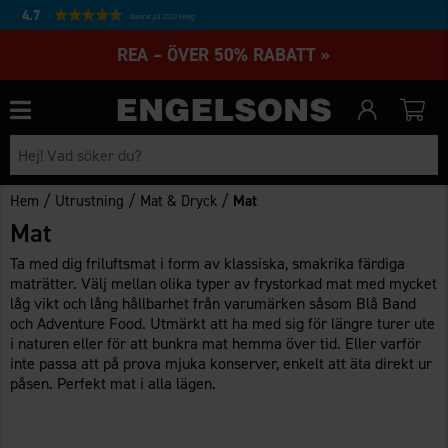
4.7
Baserat på 27232 betyg
REA – ÖVER 50% RABATT »
/
/
/
Hem
Utrustning
Mat & Dryck
Mat
Mat
Ta med dig friluftsmat i form av klassiska, smakrika färdiga
maträtter. Välj mellan olika typer av frystorkad mat med mycket
låg vikt och lång hållbarhet från varumärken såsom Blå Band
och Adventure Food. Utmärkt att ha med sig för längre turer ute
i naturen eller för att bunkra mat hemma över tid. Eller varför
inte passa att på prova mjuka konserver, enkelt att äta direkt ur
påsen. Perfekt mat i alla lägen.