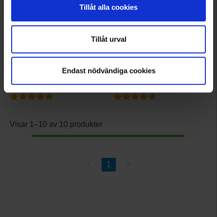
Tillåt alla cookies
Tillåt urval
2435
6812
24 Hour meals
Muurikka
24 Hour Meals Protein Bar
Muurikka Stekspray 250 ml
Endast nödvändiga cookies
Från
24 kr
95 kr
Betyg:
5.0 utav 5 stjärnor
Betyg:
4.1 utav 5 stjärnor
Visar 1–10 av 10 produkter
1