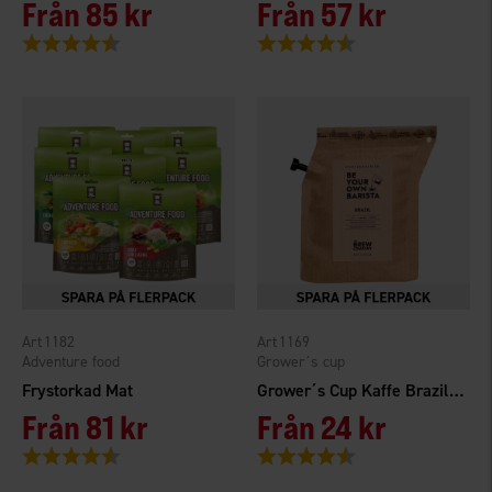
Från
85 kr
Från
57 kr
Betyg:
4.4 utav 5 stjärnor
Betyg:
4.3 utav 5 stjärnor
1182
1169
Adventure food
Grower´s cup
Frystorkad Mat
Grower´s Cup Kaffe Brazil 2 Cups
Från
81 kr
Från
24 kr
Betyg:
4.2 utav 5 stjärnor
Betyg:
4.3 utav 5 stjärnor