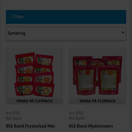
Filter
Sortering
4552
4553
Blå Band
Blå Band
Blå Band Frystorkad Mat
Blå Band Mjukkonserv