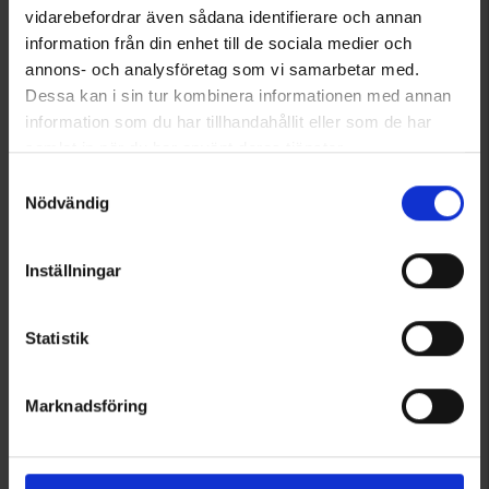
vidarebefordrar även sådana identifierare och annan
information från din enhet till de sociala medier och
annons- och analysföretag som vi samarbetar med.
Dessa kan i sin tur kombinera informationen med annan
information som du har tillhandahållit eller som de har
samlat in när du har använt deras tjänster.
Läs mer om hur vi använder cookies
Samtyckesval
1181
2434
Adventure food
24 Hour meals
Nödvändig
Frystorkad Frukost
24 Hour Meals Energy Bar
Från
67 kr
Från
24 kr
Inställningar
Betyg:
2.8 utav 5 stjärnor
Betyg:
4.4 utav 5 stjärnor
Statistik
Marknadsföring