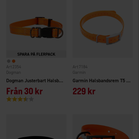
2354
7184
Dogman
Garmin
Dogman Justerbart Halsband Iris 10 mm
Garmin Halsbandsrem T5 Mini
Från
30 kr
229 kr
Betyg:
3.8 utav 5 stjärnor