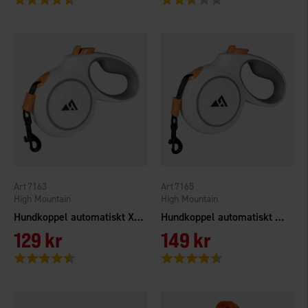
7163
7165
High Mountain
High Mountain
Hundkoppel automatiskt XS 3m
Hundkoppel automatiskt M 5m
129 kr
149 kr
Betyg:
4.3 utav 5 stjärnor
Betyg:
4.3 utav 5 stjärnor