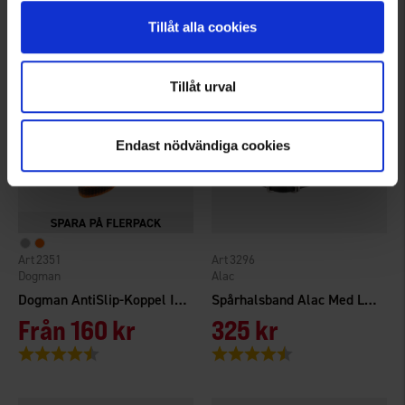
Betyg:
4.6 utav 5 stjärnor
Betyg:
5.0 utav 5 stjärnor
Tillåt alla cookies
Tillåt urval
Endast nödvändiga cookies
2351
3296
Dogman
Alac
Dogman AntiSlip-Koppel Iris
Spårhalsband Alac Med Lekare
Från
160 kr
325 kr
Betyg:
4.8 utav 5 stjärnor
Betyg:
4.3 utav 5 stjärnor