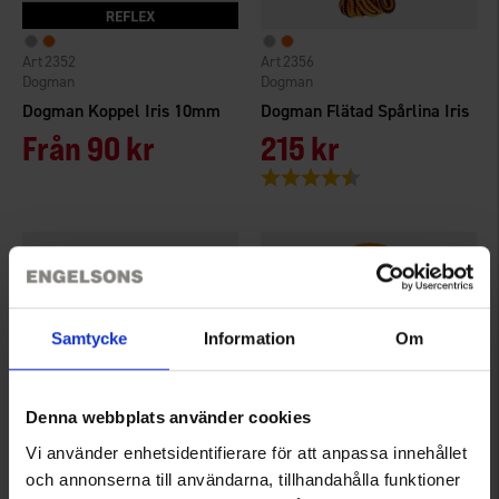
2352
2356
Dogman
Dogman
Dogman Koppel Iris 10mm
Dogman Flätad Spårlina Iris
Från
90 kr
215 kr
Betyg:
4.8 utav 5 stjärnor
Samtycke
Information
Om
Denna webbplats använder cookies
Vi använder enhetsidentifierare för att anpassa innehållet
och annonserna till användarna, tillhandahålla funktioner
5373
2357