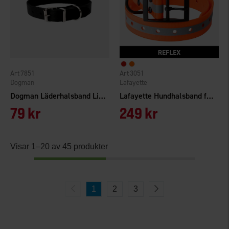
7851
3051
Dogman
Lafayette
Dogman Läderhalsband Lina Ställbart 14mmx35cm
Lafayette Hundhalsband för GPS
79 kr
249 kr
Visar 1–20 av 45 produkter
1
2
3