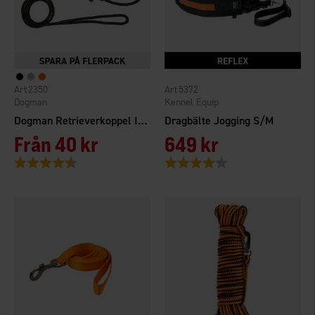
2350
5372
Dogman
Kennel Equip
Dogman Retrieverkoppel Iris
Dragbälte Jogging S/M
Från
40 kr
649 kr
Betyg:
4.6 utav 5 stjärnor
Betyg:
4.0 utav 5 stjärnor