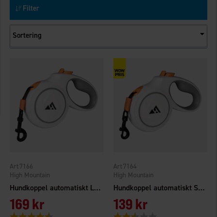
Filter
Sortering
7166
7164
High Mountain
High Mountain
Hundkoppel automatiskt L 5m
Hundkoppel automatiskt S 5m
169 kr
139 kr
Betyg:
4.5 utav 5 stjärnor
Betyg:
2.9 utav 5 stjärnor