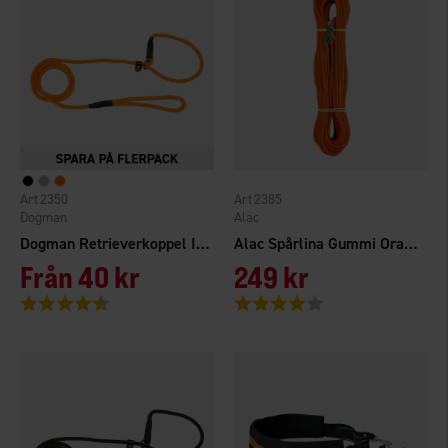
2350
2385
Dogman
Alac
Dogman Retrieverkoppel Iris
Alac Spårlina Gummi Orange 15 m
Från
40 kr
249 kr
Betyg:
4.6 utav 5 stjärnor
Betyg:
4.0 utav 5 stjärnor