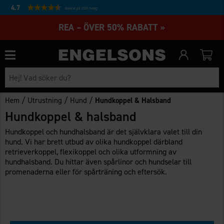
4.7
Baserat på 27231 betyg
REA – ÖVER 50% RABATT »
/
/
/
Hem
Utrustning
Hund
Hundkoppel & Halsband
Hundkoppel & halsband
Hundkoppel och hundhalsband är det självklara valet till din
hund. Vi har brett utbud av olika hundkoppel därbland
retrieverkoppel, flexikoppel och olika utformning av
hundhalsband. Du hittar även spårlinor och hundselar till
promenaderna eller för spårträning och eftersök.