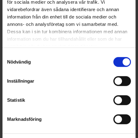
Kennel Equip
Dogman
för sociala medier och analysera vår trafik. Vi
Dragbälte Jogging L/XL
Dogman Vävd Spårlina Iris
vidarebefordrar även sådana identifierare och annan
649 kr
249 kr
information från din enhet till de sociala medier och
annons- och analysföretag som vi samarbetar med.
Betyg:
4.8 utav 5 stjärnor
Betyg:
4.9 utav 5 stjärnor
Dessa kan i sin tur kombinera informationen med annan
information som du har tillhandahållit eller som de har
samlat in när du har använt deras tjänster.
Läs mer om hur vi använder cookies
Samtyckesval
Nödvändig
Inställningar
Statistik
2350
7174
Dogman
Garmin
Marknadsföring
Dogman Retrieverkoppel Iris
Garmin Halsbandsrem T5/T20
Från
40 kr
229 kr