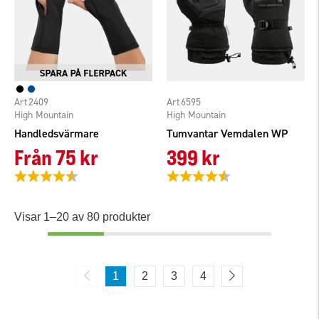
2409
6595
High Mountain
High Mountain
Handledsvärmare
Tumvantar Vemdalen WP
Från
75 kr
399 kr
Betyg:
4.5 utav 5 stjärnor
Betyg:
4.6 utav 5 stjärnor
Visar 1–20 av 80 produkter
1
2
3
4