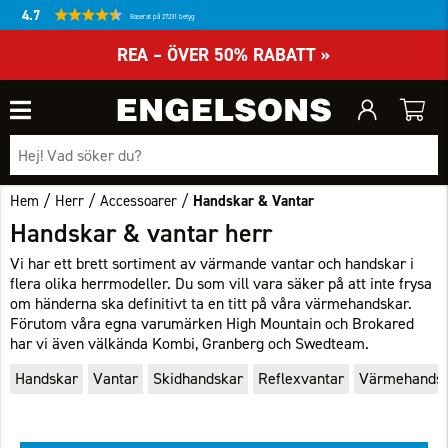
4.7
Baserat på 27231 betyg
REA – ÖVER 50% RABATT »
/
/
/
Hem
Herr
Accessoarer
Handskar & Vantar
Handskar & vantar herr
Vi har ett brett sortiment av värmande vantar och handskar i
flera olika herrmodeller. Du som vill vara säker på att inte frysa
om händerna ska definitivt ta en titt på våra värmehandskar.
Förutom våra egna varumärken High Mountain och Brokared
har vi även välkända Kombi, Granberg och Swedteam.
Handskar
Vantar
Skidhandskar
Reflexvantar
Värmehands