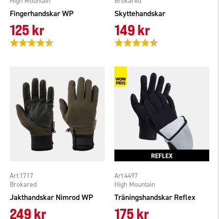
High Mountain
Brokared
Fingerhandskar WP
Skyttehandskar
125 kr
149 kr
Betyg:
4.1 utav 5 stjärnor
Betyg:
4.5 utav 5 stjärnor
1717
4497
Brokared
High Mountain
Jakthandskar Nimrod WP
Träningshandskar Reflex
249 kr
175 kr