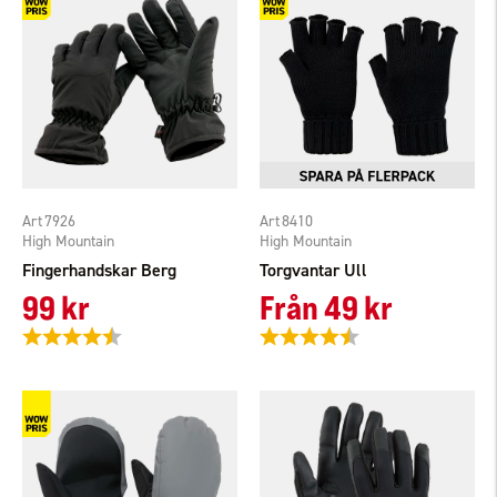
7926
8410
High Mountain
High Mountain
Fingerhandskar Berg
Torgvantar Ull
99 kr
Från
49 kr
Betyg:
4.3 utav 5 stjärnor
Betyg:
4.3 utav 5 stjärnor