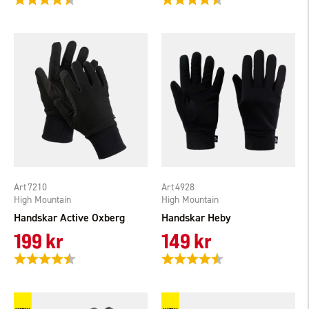
7210
4928
High Mountain
High Mountain
Handskar Active Oxberg
Handskar Heby
199 kr
149 kr
Betyg:
4.1 utav 5 stjärnor
Betyg:
4.3 utav 5 stjärnor