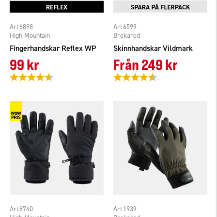
6898
6599
High Mountain
Brokared
Fingerhandskar Reflex WP
Skinnhandskar Vildmark
99 kr
Från
249 kr
Betyg:
4.5 utav 5 stjärnor
Betyg:
4.1 utav 5 stjärnor
8740
1939