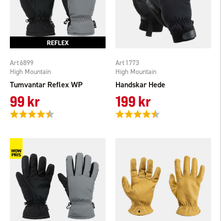
6899
1773
High Mountain
High Mountain
Tumvantar Reflex WP
Handskar Hede
99 kr
199 kr
Betyg:
4.6 utav 5 stjärnor
Betyg:
4.2 utav 5 stjärnor