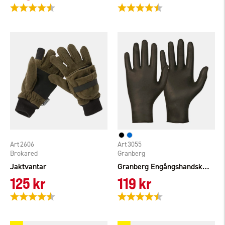
Betyg:
4.3 utav 5 stjärnor
Betyg:
4.3 utav 5 stjärnor
2606
3055
Brokared
Granberg
Jaktvantar
Granberg Engångshandskar Nitril
125 kr
119 kr
Betyg:
4.2 utav 5 stjärnor
Betyg:
4.7 utav 5 stjärnor