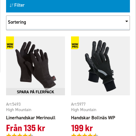
Filter
Sortering
5493
5977
High Mountain
High Mountain
Linerhandskar Merinoull
Handskar Bollnäs WP
Från
135 kr
199 kr
Betyg:
4.4 utav 5 stjärnor
Betyg:
4.4 utav 5 stjärnor