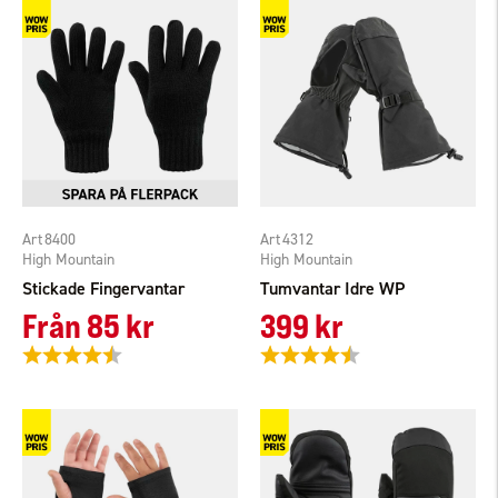
8400
4312
High Mountain
High Mountain
Stickade Fingervantar
Tumvantar Idre WP
Från
85 kr
399 kr
Betyg:
4.5 utav 5 stjärnor
Betyg:
4.5 utav 5 stjärnor