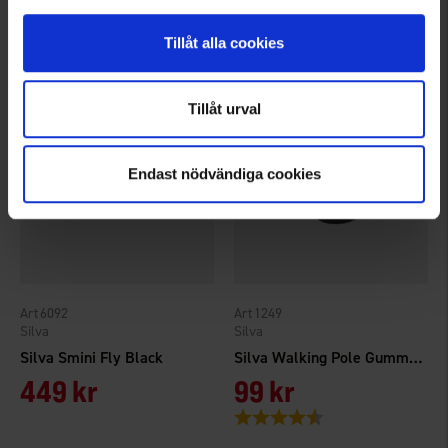
349 kr
849 kr
Tillåt alla cookies
Tillåt urval
Endast nödvändiga cookies
6092
1249
Silva
Silva
Silva Smini Fly Black
Silva Walking Pole Gummiskydd 2-pack
449 kr
99 kr
Betyg:
4.3 utav 5 stjärnor