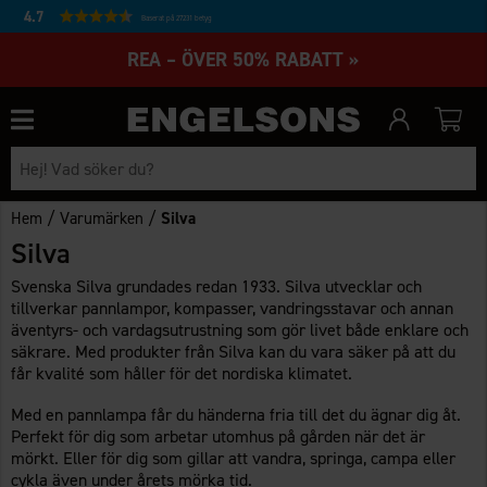
4.7
Baserat på 27231 betyg
REA – ÖVER 50% RABATT »
/
/
Hem
Varumärken
Silva
Silva
Svenska Silva grundades redan 1933. Silva utvecklar och
tillverkar pannlampor, kompasser, vandringsstavar och annan
äventyrs- och vardagsutrustning som gör livet både enklare och
säkrare. Med produkter från Silva kan du vara säker på att du
får kvalité som håller för det nordiska klimatet.
Med en pannlampa får du händerna fria till det du ägnar dig åt.
Perfekt för dig som arbetar utomhus på gården när det är
mörkt. Eller för dig som gillar att vandra, springa, campa eller
cykla även under årets mörka tid.