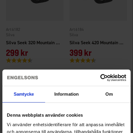
6182
6184
Silva
Silva
Silva Seek 320 Mountain Mist
Silva Seek 420 Mountain Mist
299 kr
399 kr
Betyg:
4.8 utav 5 stjärnor
Betyg:
4.6 utav 5 stjärnor
Samtycke
Information
Om
Denna webbplats använder cookies
Vi använder enhetsidentifierare för att anpassa innehållet
och annonserna till användarna, tillhandahålla funktioner