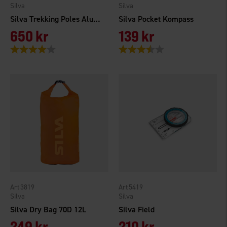
Silva
Silva
Silva Trekking Poles Aluminium Cork
Silva Pocket Kompass
650 kr
139 kr
Betyg:
4.0 utav 5 stjärnor
Betyg:
3.7 utav 5 stjärnor
3819
5419
Silva
Silva
Silva Dry Bag 70D 12L
Silva Field
249 kr
210 kr