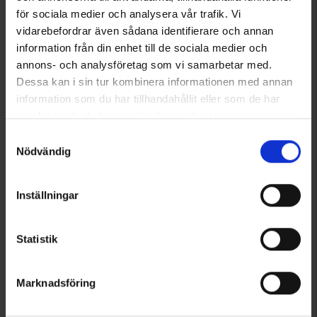
för sociala medier och analysera vår trafik. Vi
5420
3817
vidarebefordrar även sådana identifierare och annan
Silva
Silva
information från din enhet till de sociala medier och
Silva Ranger
Silva Dry Bag 70D 3L
annons- och analysföretag som vi samarbetar med.
349 kr
179 kr
Dessa kan i sin tur kombinera informationen med annan
Betyg:
4.7 utav 5 stjärnor
information som du har tillhandahållit eller som de har
samlat in när du har använt deras tjänster.
Läs mer om hur vi använder cookies
Samtyckesval
Nödvändig
Inställningar
Statistik
Marknadsföring
6083
6228
Silva
Silva
Silva Glow Black
Silva Trekking Pole Aluminium Z-fold