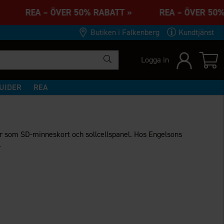
T » REA – ÖVER 50% RABATT » REA – ÖVER 5
Butiken i Falkenberg
Kundtjänst
Logga in
UIDER
REA
hör som SD-minneskort och sollcellspanel. Hos Engelsons
.