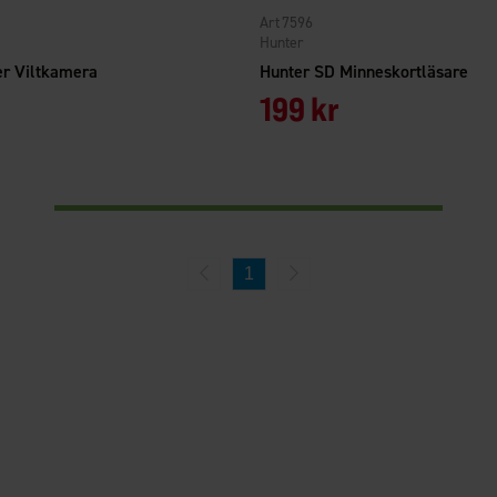
7596
Hunter
er Viltkamera
Hunter SD Minneskortläsare
199 kr
1