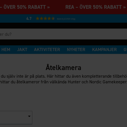
– ÖVER 50% RABATT » REA – ÖVER 50% RABAT
4.7
Baserat på 27231 betyg
HEM
JAKT
AKTIVITETER
NYHETER
KAMPANJER
G
Åtelkamera
du själv inte är på plats. Här hittar du även kompletterande tillbe
hittar du åtelkameror från välkända Hunter och Nordic Gamekeeper