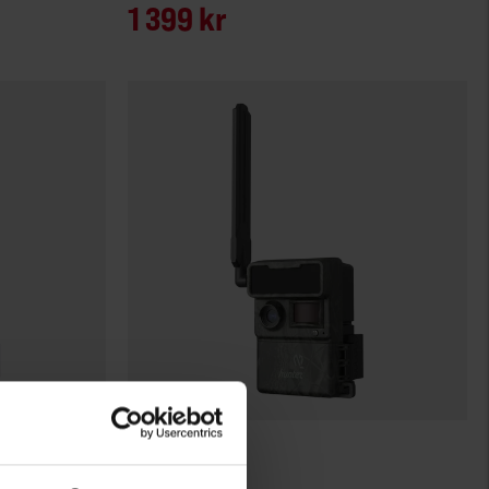
1 399 kr
7638
Hunter