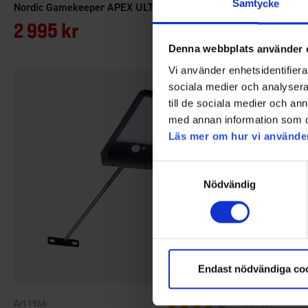
Samtycke
Nordic Gamekeeper APEX ULTRA
Hunter Ström
2 995 kr
169 kr
Denna webbplats använder 
Vi använder enhetsidentifierar
sociala medier och analysera 
till de sociala medier och a
med annan information som du 
Läs mer om hur vi använde
Samtyckesval
Nödvändig
Endast nödvändiga co
1966
7639
Betyg:
3.1 utav 5 stjärnor