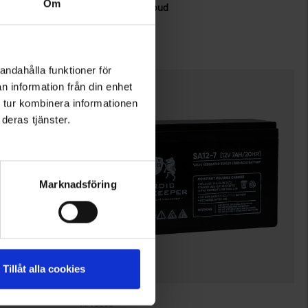
Om
Nordic Gamekeeper Outdoor Powerpack 35W Litium
Hunter OBI 2 Cloud
2 999 kr
andahålla funktioner för
n information från din enhet
 tur kombinera informationen
deras tjänster.
Marknadsföring
Tillåt alla cookies
3833