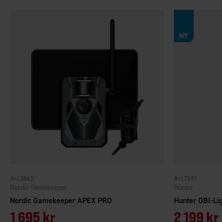
3865
7691
Nordic Gamekeeper
Hunter
Nordic Gamekeeper APEX PRO
Hunter OBI-Lig
1 695 kr
2 199 kr