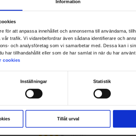
Information
kabel Klämma
695 kr
cookies
e för att anpassa innehållet och annonserna till användarna, tillh
vår trafik. Vi vidarebefordrar även sådana identifierare och anna
nnons- och analysföretag som vi samarbetar med. Dessa kan i sin
har tillhandahållit eller som de har samlat in när du har använt 
r cookies
Inställningar
Statistik
okies
Tillåt urval
7654
Betyg:
4.0 utav 5 stjärnor