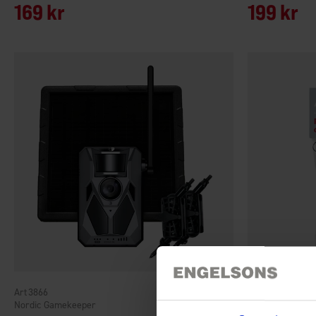
169 kr
199 kr
3866
5710
Nordic Gamekeeper
Hunter