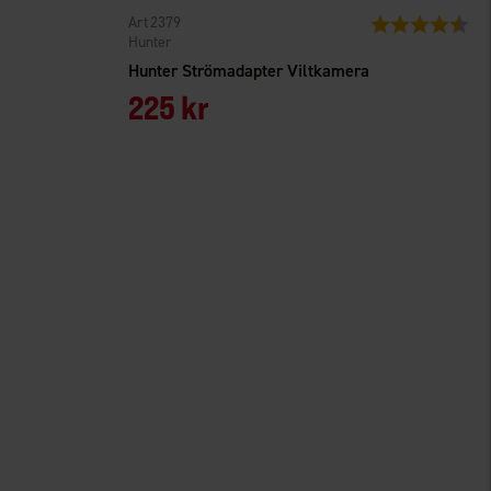
2379
Betyg:
4.8
Hunter
Hunter Strömadapter Viltkamera
225 kr