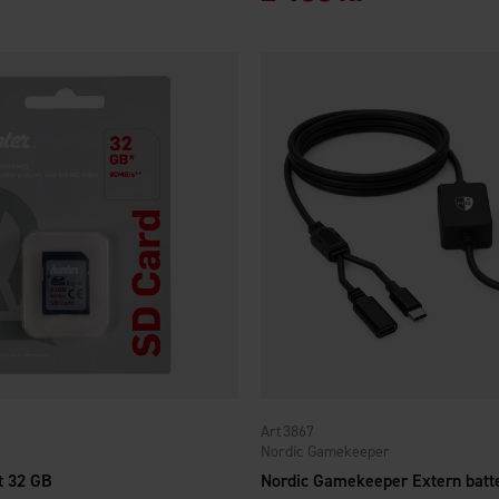
3867
Nordic Gamekeeper
t 32 GB