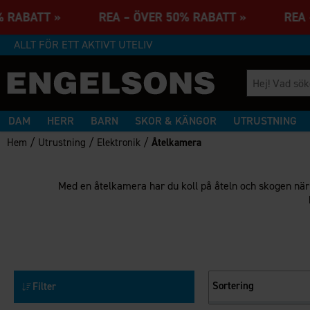
0% RABATT » REA – ÖVER 50% RABATT » REA 
ALLT FÖR ETT AKTIVT UTELIV
DAM
HERR
BARN
SKOR & KÄNGOR
UTRUSTNING
/
/
/
Hem
Utrustning
Elektronik
Åtelkamera
Med en åtelkamera har du koll på åteln och skogen när 
Sortering
Filter