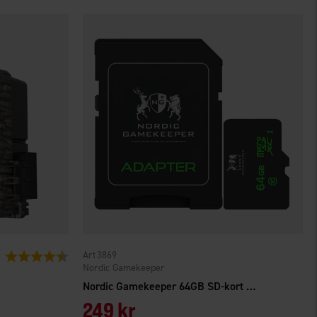
3869
Betyg:
4.8 utav 5 stjärnor
Nordic Gamekeeper
Nordic Gamekeeper 64GB SD-kort APEX
249 kr