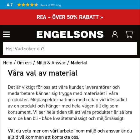
4.7
Baserat på 27231 betyg
REA – ÖVER 50% RABATT »
/
/
/
Hem
Om oss
Miljö & Ansvar
Material
Våra val av material
Det är viktigt för oss att våra kunder, leverantörer och
medarbetare känner sig trygga med materialet i våra
produkter. Miljöaspekterna finns med redan vid idéstadiet
av en produkt och hänger med hela vägen till dig som
konsument. Vi ser hela tiden till att våra produkter är så bra
som de kan bli - både kvalitetsmässigt och miljömässigt.
Vill du veta mer om vårt arbete inom miljö och ansvar är du
alltid välkommen att
kontakta oss.