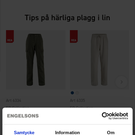
Tips på härliga plagg i lin
Art 6334
Art 6335
EP-Collection
EP-Collection
Linnebyxa med benficka Dam
Linnebyxa Herr
199 kr
149 kr
349 kr
299 kr
Samtycke
Information
Om