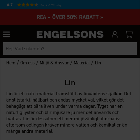
4.7
Baserat på 27231 betyg
REA – ÖVER 50% RABATT »
/
/
/
/
Hem
Om oss
Miljö & Ansvar
Material
Lin
Lin
Lin är ett naturmaterial framställt av linväxtens stjälkar. Det
är slitstarkt, hållbart och andas mycket väl, vilket gör det
behagligt att bära även under varma dagar. Tyget har en
naturlig lyster och blir mjukare ju mer det används och
tvättas. Lin är dessutom ett mer miljövänligt alternativ
eftersom odlingen kräver mindre vatten och kemikalier än
många andra material.