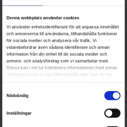
Denna webbplats använder cookies
Vi använder enhetsidentifierare för att anpassa innehållet
KUNDTJÄNST
BUTIKEN
OM OSS
och annonserna till användarna, tillhandahålla funktioner
för sociala medier och analysera vår trafik. Vi
JOBBA HOS OSS
MILJÖ & ANSVAR
VILLKOR
vidarebefordrar även sådana identifierare och annan
information från din enhet till de sociala medier och
GUIDER
annons- och analysföretag som vi samarbetar med.
Dessa kan i sin tur kombinera informationen med annan
information som du har tillhandahållit eller som de har
samlat in när du har använt deras tjänster.
Läs mer om hur vi använder cookies
Samtyckesval
Nödvändig
Inställningar