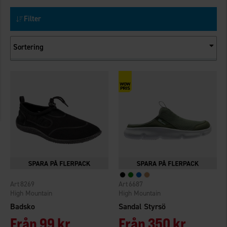
Filter
Sortering
8269
6687
High Mountain
High Mountain
Badsko
Sandal Styrsö
Från
99 kr
Från
350 kr