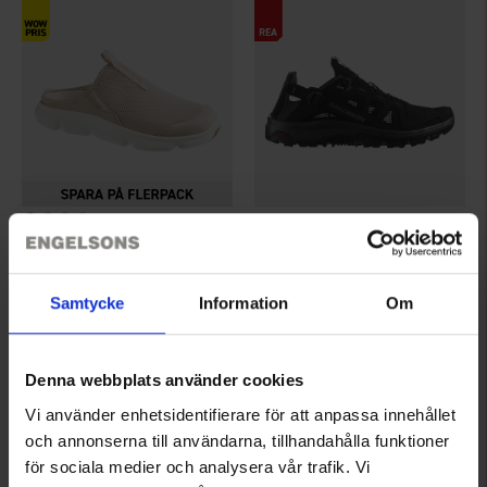
6687
5007
High Mountain
Salomon
Sandal Styrsö
Salomon Techamphibian 5 Herr Svart
Samtycke
Information
Om
Från
350 kr
699 kr
1 099 kr
Betyg:
4.4 utav 5 stjärnor
Betyg:
4.2 utav 5 stjärnor
Denna webbplats använder cookies
Vi använder enhetsidentifierare för att anpassa innehållet
och annonserna till användarna, tillhandahålla funktioner
för sociala medier och analysera vår trafik. Vi