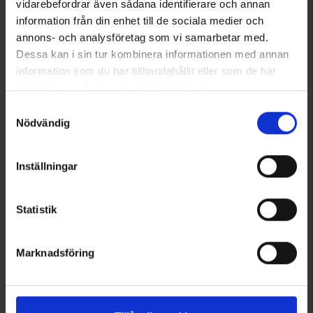
vidarebefordrar även sådana identifierare och annan
information från din enhet till de sociala medier och
annons- och analysföretag som vi samarbetar med.
Dessa kan i sin tur kombinera informationen med annan
information som du har tillhandahållit eller som de har
samlat in när du har använt deras tjänster.
3404
3404
Läs mer om hur vi använder cookies
Samtyckesval
EP-Collection
EP-Collection
Nödvändig
Filttofflor
Filttofflor
Från
125 kr
Från
125 kr
Inställningar
Betyg:
4.4 utav 5 stjärnor
Betyg:
4.4 utav 5 stjärnor
Statistik
Marknadsföring