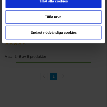
Tillåt alla cookies
Tillåt urval
1476
EP-Collection
Ulltofflor
Endast nödvändiga cookies
Från
249 kr
Betyg:
4.2 utav 5 stjärnor
Visar 1–9 av 9 produkter
1