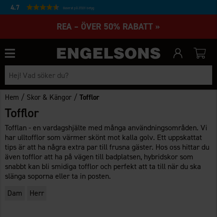
4.7
Baserat på 27231 betyg
REA – ÖVER 50% RABATT »
/
/
Hem
Skor & Kängor
Tofflor
Tofflor
Tofflan - en vardagshjälte med många användningsområden. Vi
har ulltofflor som värmer skönt mot kalla golv. Ett uppskattat
tips är att ha några extra par till frusna gäster. Hos oss hittar du
även tofflor att ha på vägen till badplatsen, hybridskor som
snabbt kan bli smidiga tofflor och perfekt att ta till när du ska
slänga soporna eller ta in posten.
Dam
Herr