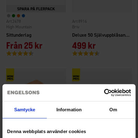
2478
8916
High Mountain
Briv
Sittunderlag
Deluxe 50 Självuppblåsande Liggunderlag
Från
25 kr
499 kr
Betyg:
4.4 utav 5 stjärnor
Betyg:
4.6 utav 5 stjärnor
Samtycke
Information
Om
Denna webbplats använder cookies
2478
8784