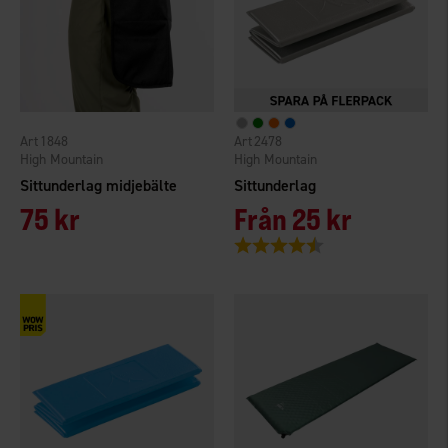
1848
2478
High Mountain
High Mountain
Sittunderlag midjebälte
Sittunderlag
75 kr
Från
25 kr
Betyg:
4.4 utav 5 stjärnor