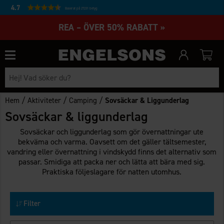
4.7
Baserat på 27231 betyg
REA – ÖVER 50% RABATT »
/
/
/
Hem
Aktiviteter
Camping
Sovsäckar & Liggunderlag
Sovsäckar & liggunderlag
Sovsäckar och liggunderlag som gör övernattningar ute
bekväma och varma. Oavsett om det gäller tältsemester,
vandring eller övernattning i vindskydd finns det alternativ som
passar. Smidiga att packa ner och lätta att bära med sig.
Praktiska följeslagare för natten utomhus.
Filter