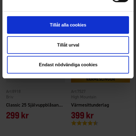
149 kr
149 kr
Betyg:
4.4 utav 5 stjärnor
Betyg:
4.4 utav 5 stjärnor
Tillåt alla cookies
Tillåt urval
Endast nödvändiga cookies
8918
7527
Briv
High Mountain
Classic 25 Självuppblåsande Liggunderlag
Värmesittunderlag
299 kr
399 kr
Betyg:
4.3 utav 5 stjärnor