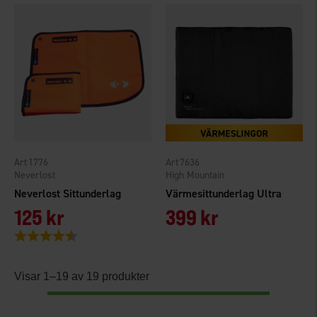
1776
7636
Neverlost
High Mountain
Neverlost Sittunderlag
Värmesittunderlag Ultra
125 kr
399 kr
Betyg:
4.8 utav 5 stjärnor
Visar 1–19 av 19 produkter