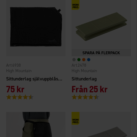
6938
2478
High Mountain
High Mountain
Sittunderlag självuppblåsande
Sittunderlag
75 kr
Från
25 kr
Betyg:
4.3 utav 5 stjärnor
Betyg:
4.4 utav 5 stjärnor