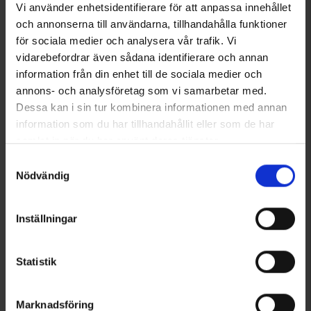
Vi använder enhetsidentifierare för att anpassa innehållet
High Mountain
Engelsons
och annonserna till användarna, tillhandahålla funktioner
Sittunderlag
Sittunderlag Engelsons
för sociala medier och analysera vår trafik. Vi
Från
25 kr
19 kr
vidarebefordrar även sådana identifierare och annan
Betyg:
4.4 utav 5 stjärnor
Betyg:
3.6 utav 5 stjärnor
information från din enhet till de sociala medier och
annons- och analysföretag som vi samarbetar med.
Dessa kan i sin tur kombinera informationen med annan
information som du har tillhandahållit eller som de har
samlat in när du har använt deras tjänster.
Läs mer om hur vi använder cookies
Samtyckesval
Nödvändig
Inställningar
8917
8927
Statistik
Briv
Briv
Liggunderlag Exklusive 14
Nödsovsäck med visselpipa
Marknadsföring