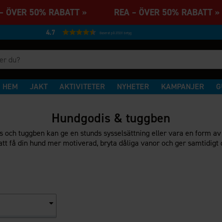
 ÖVER 50% RABATT » REA – ÖVER 50% RABATT
4.7
Baserat på 27231 betyg
HEM
JAKT
AKTIVITETER
NYHETER
KAMPANJER
G
Hundgodis & tuggben
 och tuggben kan ge en stunds sysselsättning eller vara en form av
 att få din hund mer motiverad, bryta dåliga vanor och ger samtidigt