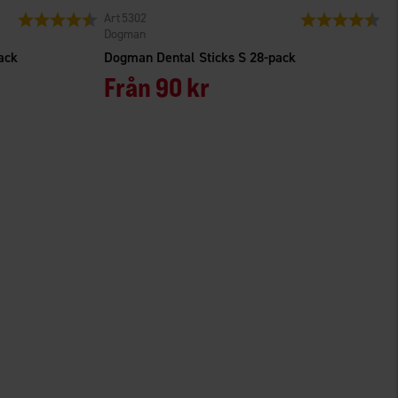
5302
Betyg:
4.5 utav 5 stjärnor
Betyg:
4.6
Dogman
ack
Dogman Dental Sticks S 28-pack
Från
90 kr