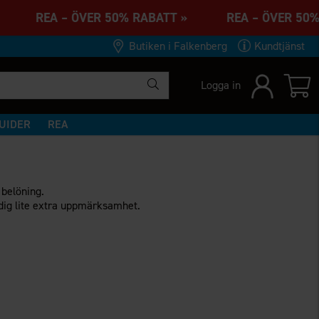
 » REA – ÖVER 50% RABATT » REA – ÖVER 50
Butiken i Falkenberg
Kundtjänst
Logga in
UIDER
REA
 belöning.
 dig lite extra uppmärksamhet.