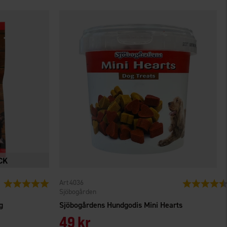
4036
Betyg:
5.0 utav 5 stjärnor
Betyg:
Sjöbogården
g
Sjöbogårdens Hundgodis Mini Hearts
49 kr