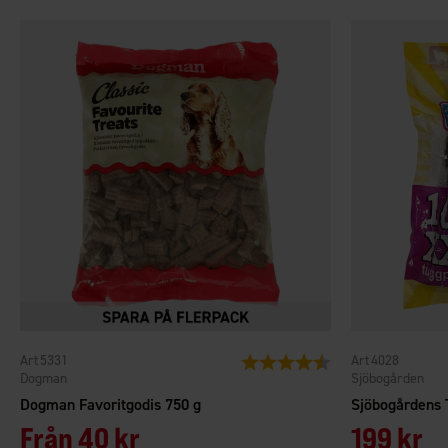
5331
4028
Betyg:
4.7 utav 5 stjärnor
Dogman
Sjöbogården
Dogman Favoritgodis 750 g
Från
40 kr
199 kr