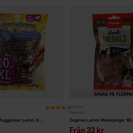
2367
Betyg:
3.8 utav 5 stjärnor
Dogman
Sjöbogårdens Tuggpinnar Lamm XXL 100-pack
Dogman Lamm Medaljonger 80 
Från
33 kr