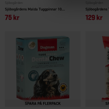
Sjöbogården
Sjöbogården
Sjöbogårdens Malda Tuggpinnar 100-pack
75 kr
129 kr