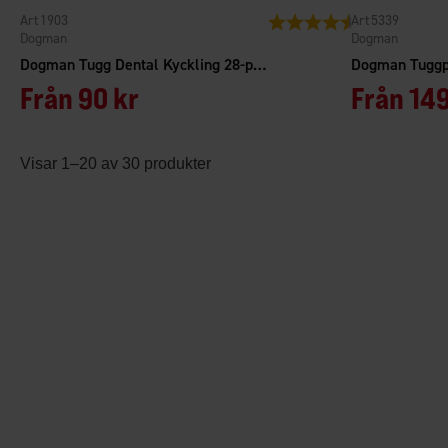
1903
5339
Betyg:
4.6 utav 5 stjärn
Dogman
Dogman
Dogman Tugg Dental Kyckling 28-pack
Från
90 kr
Från
149
Visar 1–20 av 30 produkter