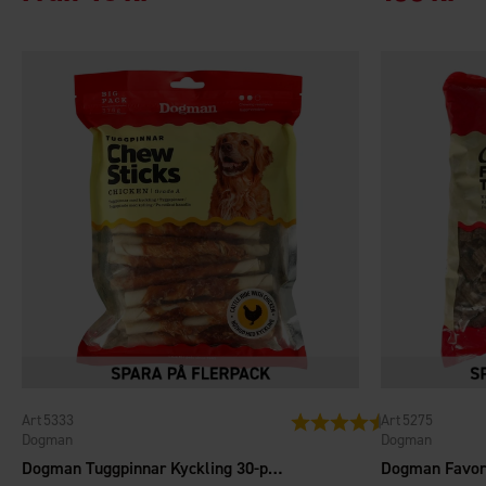
5333
5275
Betyg:
4.8 utav 5 stjärn
Dogman
Dogman
Dogman Tuggpinnar Kyckling 30-pack
Dogman Favori