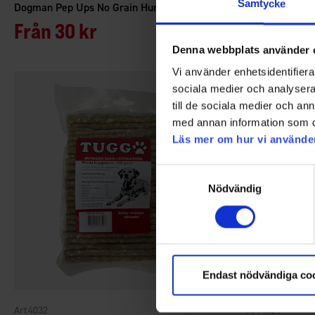
Samtycke
Dogman Pep Ups No Grain Hundgodis
Från
30 kr
Från
60 
Denna webbplats använder 
Vi använder enhetsidentifierar
sociala medier och analysera 
till de sociala medier och a
med annan information som du 
Läs mer om hur vi använde
Samtyckesval
Nödvändig
Endast nödvändiga co
4032
4024