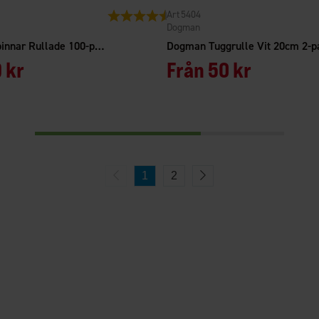
5404
or
Betyg:
4.8 utav 5 stjärnor
Dogman
Dogman Tuggpinnar Rullade 100-pack
Dogman Tuggrulle Vit 20cm 2-p
 kr
Från
50 kr
1
2