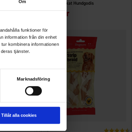
Om
Sjöbogårdens Leversnittar Big Pack 2 kg
Dogman Frystorkat Hundgodis
Från
55 kr
andahålla funktioner för
n information från din enhet
 tur kombinera informationen
deras tjänster.
Marknadsföring
Tillåt alla cookies
5472
Betyg:
4