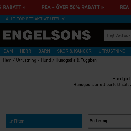
% RABATT » REA – ÖVER 50% RABATT » REA –
ALLT FÖR ETT AKTIVT UTELIV
DAM
HERR
BARN
SKOR & KÄNGOR
UTRUSTNING
/
/
/
Hem
Utrustning
Hund
Hundgodis & Tuggben
Hundgodis
Hundgodis är ett perfekt sätt
Sortering
Filter