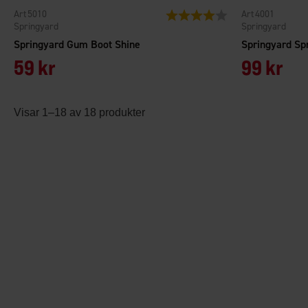
5010
4001
Betyg:
4.0 utav 5 stjärnor
Springyard
Springyard
Springyard Gum Boot Shine
Springyard S
59 kr
99 kr
Visar 1–18 av 18 produkter