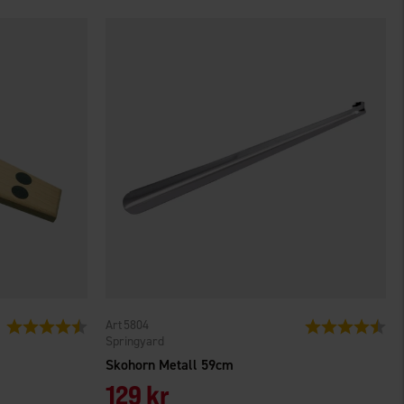
5804
Betyg:
4.3 utav 5 stjärnor
Betyg:
4.9
Springyard
Skohorn Metall 59cm
129 kr