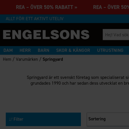
T » REA – ÖVER 50% RABATT » REA – ÖVER 5
ALLT FÖR ETT AKTIVT UTELIV
DAM
HERR
BARN
SKOR & KÄNGOR
UTRUSTNING
/
/
Hem
Varumärken
Springyard
Springyard är ett svenskt företag som specialiserat si
grundades 1990 och har sedan dess utvecklat en bred
Sortering
Filter