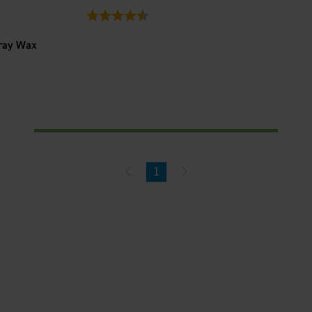
Betyg:
4.7 utav 5 stjärnor
pray Wax
1