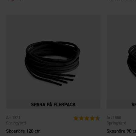
1881
1880
Betyg:
4.2 utav 5 stjärnor
Springyard
Springyard
Skosnöre 120 cm
Skosnöre 90 