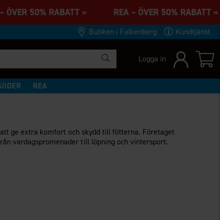
– ÖVER 50% RABATT » REA – ÖVER 50% RABAT
Butiken i Falkenberg
Kundtjänst
Logga in
UIDER
REA
att ge extra komfort och skydd till fötterna. Företaget
från vardagspromenader till löpning och vintersport.