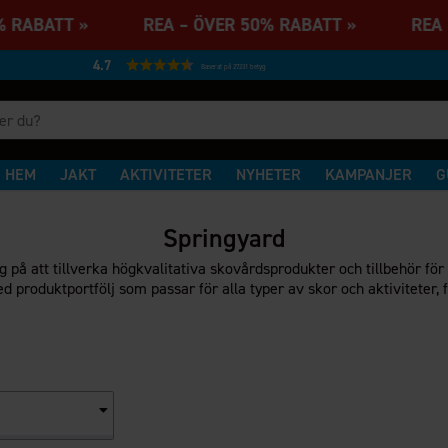
0% RABATT » REA – ÖVER 50% RABATT » REA 
4.7
Baserat på 27231 betyg
HEM
JAKT
AKTIVITETER
NYHETER
KAMPANJER
G
Springyard
g på att tillverka högkvalitativa skovårdsprodukter och tillbehör för 
 produktportfölj som passar för alla typer av skor och aktiviteter, 