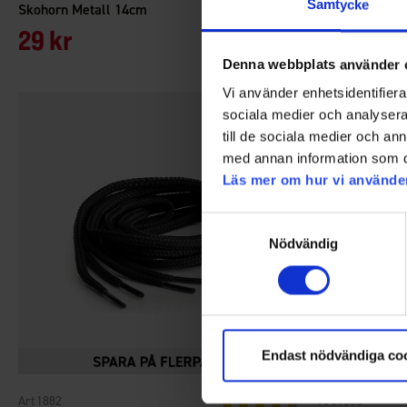
Samtycke
Skohorn Metall 14cm
Kängsnöre 16
29 kr
Från
50 
Denna webbplats använder 
Vi använder enhetsidentifierar
sociala medier och analysera 
till de sociala medier och a
med annan information som du 
Läs mer om hur vi använde
Samtyckesval
Nödvändig
Endast nödvändiga co
1882
1883
Betyg:
4.5 utav 5 stjärnor