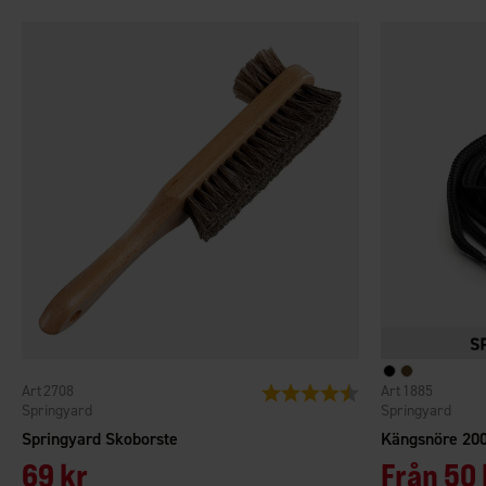
2708
1885
Betyg:
4.4 utav 5 stjärnor
Springyard
Springyard
Springyard Skoborste
Kängsnöre 20
69 kr
Från
50 