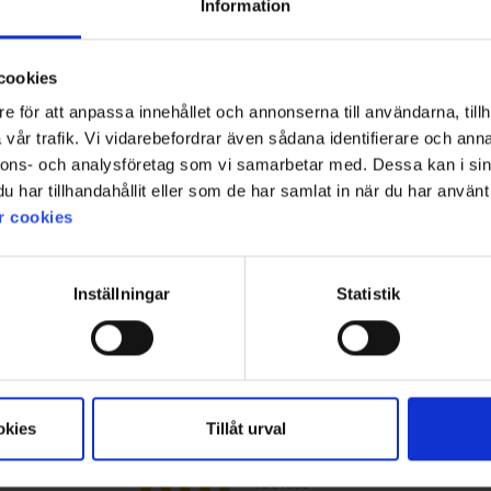
Information
0 cm
Springyard Reservdubbar 6-pac
kr
59 kr
cookies
e för att anpassa innehållet och annonserna till användarna, tillh
vår trafik. Vi vidarebefordrar även sådana identifierare och anna
nnons- och analysföretag som vi samarbetar med. Dessa kan i sin
har tillhandahållit eller som de har samlat in när du har använt 
r cookies
Inställningar
Statistik
okies
Tillåt urval
1883
Betyg:
4.3 utav 5 stjärnor