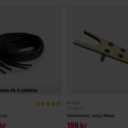
5805
Betyg:
4.7 utav 5 stjärnor
Springyard
0 cm
Stövelknekt Jacky Wood
kr
199 kr