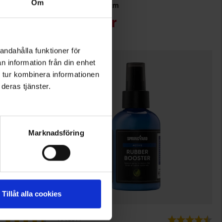
Om
k
Kängsnöre 160 cm
Från
50 kr
andahålla funktioner för
n information från din enhet
 tur kombinera informationen
deras tjänster.
Marknadsföring
Tillåt alla cookies
5011
Betyg:
4.3 utav 5 stjärnor
Betyg:
4.3