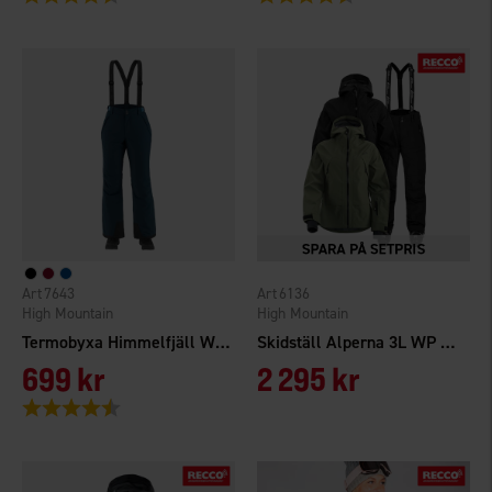
7643
6136
High Mountain
High Mountain
Termobyxa Himmelfjäll WP Dam
Skidställ Alperna 3L WP Dam
699 kr
2 295 kr
Betyg:
4.4 utav 5 stjärnor