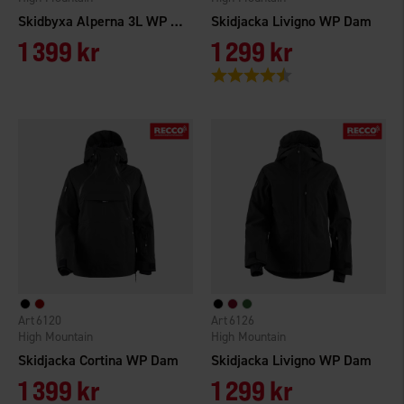
Skidbyxa Alperna 3L WP Dam
Skidjacka Livigno WP Dam
1 399 kr
1 299 kr
Betyg:
4.7 utav 5 stjärnor
6120
6126
High Mountain
High Mountain
Skidjacka Cortina WP Dam
Skidjacka Livigno WP Dam
1 399 kr
1 299 kr