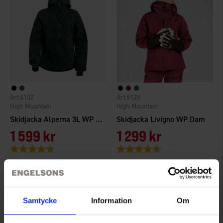
6132
6126
High Mountain
High Mountain
Skidjacka Alperna 3L WP Dam
Skidjacka Livigno WP Dam
1 599 kr
1 299 kr
Betyg:
4.3 utav 5 stjärnor
Betyg:
4.7 utav 5 stjärnor
Samtycke
Information
Om