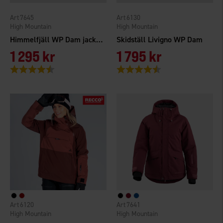
7645
6130
High Mountain
High Mountain
Himmelfjäll WP Dam jacka+byxa
Skidställ Livigno WP Dam
1 295 kr
1 795 kr
Betyg:
4.5 utav 5 stjärnor
Betyg:
4.6 utav 5 stjärnor
6120
7641
High Mountain
High Mountain