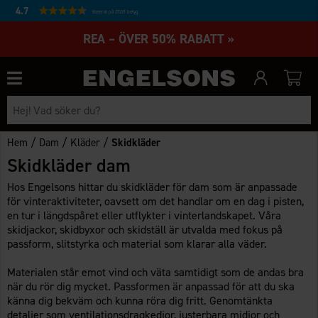
4.7
Baserat på 27231 betyg
REA – ÖVER 50% RABATT »
/
/
/
Hem
Dam
Kläder
Skidkläder
Skidkläder dam
Hos Engelsons hittar du skidkläder för dam som är anpassade
för vinteraktiviteter, oavsett om det handlar om en dag i pisten,
en tur i längdspåret eller utflykter i vinterlandskapet. Våra
skidjackor, skidbyxor och skidställ är utvalda med fokus på
passform, slitstyrka och material som klarar alla väder.
Materialen står emot vind och väta samtidigt som de andas bra
när du rör dig mycket. Passformen är anpassad för att du ska
känna dig bekväm och kunna röra dig fritt. Genomtänkta
detaljer som ventilationsdragkedjor, justerbara midjor och