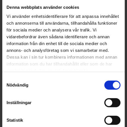
Denna webbplats använder cookies
Vi använder enhetsidentifierare för att anpassa innehållet
och annonserna till användarna, tillhandahålla funktioner
för sociala medier och analysera vår trafik. Vi
6128
6132
vidarebefordrar även sådana identifierare och annan
High Mountain
High Mountain
information från din enhet till de sociala medier och
Skidbyxa Livigno WP Dam
Skidjacka Alperna 3L WP Dam
annons- och analysföretag som vi samarbetar med.
999 kr
1 599 kr
Dessa kan i sin tur kombinera informationen med annan
information som du har tillhandahållit eller som de har
Betyg:
4.4 utav 5 stjärnor
Betyg:
4.3 utav 5 stjärnor
samlat in när du har använt deras tjänster.
Läs mer om hur vi använder cookies
Samtyckesval
Nödvändig
Inställningar
Statistik