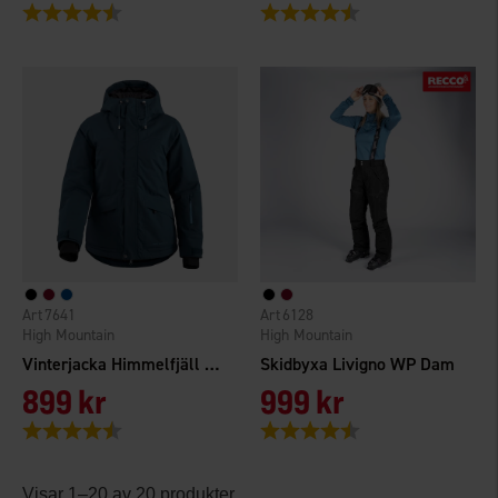
Betyg:
4.4 utav 5 stjärnor
Betyg:
4.7 utav 5 stjärnor
7641
6128
High Mountain
High Mountain
Vinterjacka Himmelfjäll WP Dam
Skidbyxa Livigno WP Dam
899 kr
999 kr
Betyg:
4.3 utav 5 stjärnor
Betyg:
4.4 utav 5 stjärnor
Visar 1–20 av 20 produkter