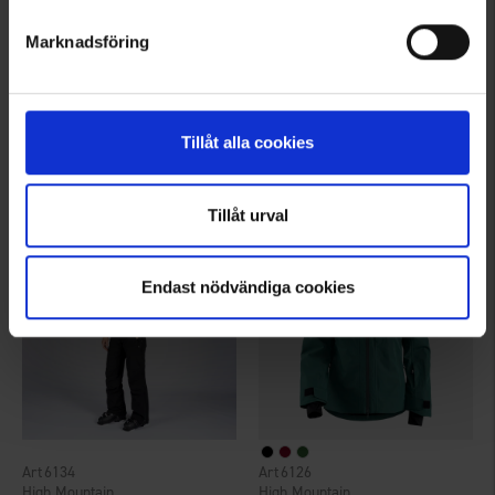
Marknadsföring
7643
7643
High Mountain
High Mountain
Termobyxa Himmelfjäll WP Dam
Termobyxa Himmelfjäll WP Dam
699 kr
699 kr
Tillåt alla cookies
Betyg:
4.4 utav 5 stjärnor
Betyg:
4.4 utav 5 stjärnor
Tillåt urval
Endast nödvändiga cookies
6134
6126
High Mountain
High Mountain