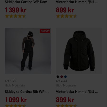
Skidjacka Cortina WP Dam
Vinterjacka Himmelfjäll WP Dam
1 399 kr
899 kr
Betyg:
4.4 utav 5 stjärnor
Betyg:
4.3 utav 5 stjärnor
6122
7641
High Mountain
High Mountain
Skidbyxa Cortina Bib WP Dam
Vinterjacka Himmelfjäll WP Dam
1 099 kr
899 kr
Betyg:
4.5 utav 5 stjärnor
Betyg:
4.3 utav 5 stjärnor