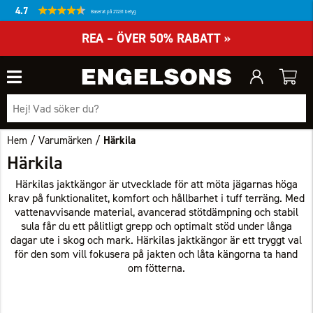
4.7
Baserat på 27231 betyg
REA – ÖVER 50% RABATT »
/
/
Hem
Varumärken
Härkila
Härkila
Härkilas jaktkängor är utvecklade för att möta jägarnas höga
krav på funktionalitet, komfort och hållbarhet i tuff terräng. Med
vattenavvisande material, avancerad stötdämpning och stabil
sula får du ett pålitligt grepp och optimalt stöd under långa
dagar ute i skog och mark. Härkilas jaktkängor är ett tryggt val
för den som vill fokusera på jakten och låta kängorna ta hand
om fötterna.