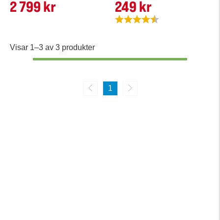
2 799 kr
249 kr
Betyg:
4.3 utav 5 stjärnor
Visar 1–3 av 3 produkter
1