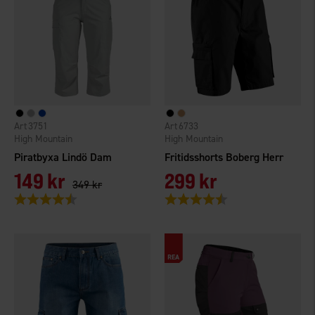
3751
6733
High Mountain
High Mountain
Piratbyxa Lindö Dam
Fritidsshorts Boberg Herr
149 kr
299 kr
349 kr
Betyg:
4.5 utav 5 stjärnor
Betyg:
4.6 utav 5 stjärnor