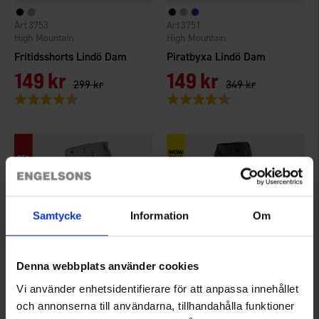
3753
3751
High Mountain
High Mountain
Fritidsshorts Lindö Dam
Piratbyxa Lindö Dam
149 kr
149 kr
299 kr
349 kr
Betyg:
4.7 utav 5 stjärnor
Betyg:
4.5 utav 5 stjärnor
Samtycke
Information
Om
Denna webbplats använder cookies
Vi använder enhetsidentifierare för att anpassa innehållet
3750
1560
High Mountain
High Mountain
och annonserna till användarna, tillhandahålla funktioner