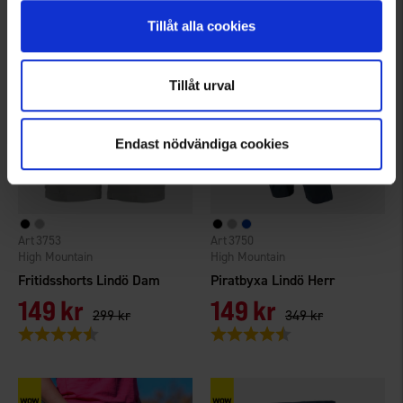
Tillåt alla cookies
Tillåt urval
Endast nödvändiga cookies
3753
3750
High Mountain
High Mountain
Fritidsshorts Lindö Dam
Piratbyxa Lindö Herr
149 kr
149 kr
299 kr
349 kr
Betyg:
4.7 utav 5 stjärnor
Betyg:
4.6 utav 5 stjärnor