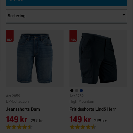
Sortering
2859
3752
EP-Collection
High Mountain
Jeansshorts Dam
Fritidsshorts Lindö Herr
149 kr
149 kr
299 kr
299 kr
Betyg:
4.1 utav 5 stjärnor
Betyg:
4.4 utav 5 stjärnor