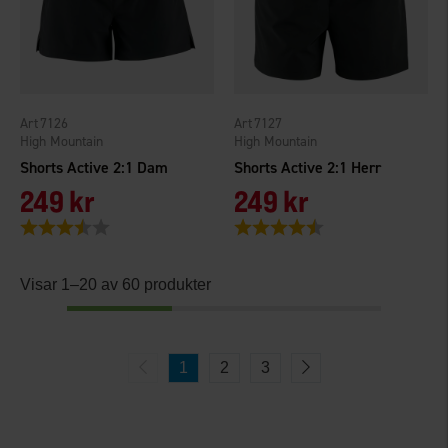
7126
7127
High Mountain
High Mountain
Shorts Active 2:1 Dam
Shorts Active 2:1 Herr
249 kr
249 kr
Betyg:
3.4 utav 5 stjärnor
Betyg:
4.2 utav 5 stjärnor
Visar 1–20 av 60 produkter
1
2
3