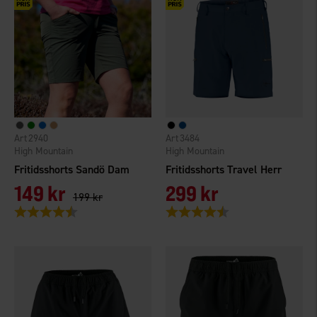
2940
3484
High Mountain
High Mountain
Fritidsshorts Sandö Dam
Fritidsshorts Travel Herr
149 kr
299 kr
199 kr
Betyg:
4.7 utav 5 stjärnor
Betyg:
4.6 utav 5 stjärnor