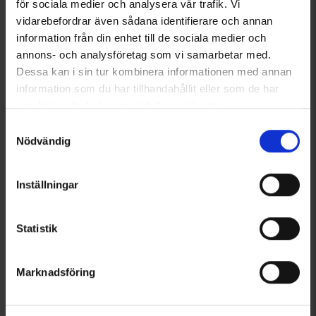
för sociala medier och analysera vår trafik. Vi
Piratbyxa Lindö Herr
Fritidsbyxa Trekking Zip-off TC/4W Herr
vidarebefordrar även sådana identifierare och annan
149 kr
499 kr
349 kr
information från din enhet till de sociala medier och
Betyg:
4.6 utav 5 stjärnor
Betyg:
4.5 utav 5 stjärnor
annons- och analysföretag som vi samarbetar med.
Dessa kan i sin tur kombinera informationen med annan
information som du har tillhandahållit eller som de har
samlat in när du har använt deras tjänster.
Läs mer om hur vi använder cookies
Samtyckesval
Nödvändig
Inställningar
Statistik
2206
3750
High Mountain
High Mountain
Fritidsshorts Helags Herr
Piratbyxa Lindö Herr
Marknadsföring
199 kr
149 kr
399 kr
349 kr
Betyg:
4.7 utav 5 stjärnor
Betyg:
4.6 utav 5 stjärnor