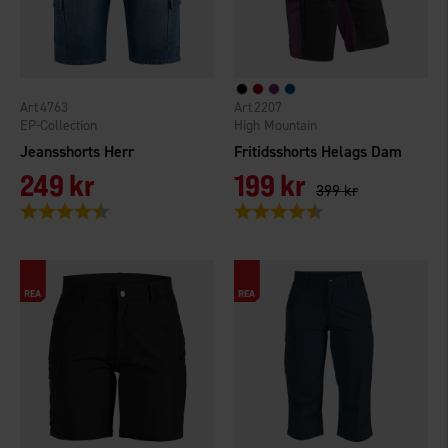
4763
2207
EP-Collection
High Mountain
Jeansshorts Herr
Fritidsshorts Helags Dam
249 kr
199 kr
399 kr
Betyg:
4.5 utav 5 stjärnor
Betyg:
4.4 utav 5 stjärnor