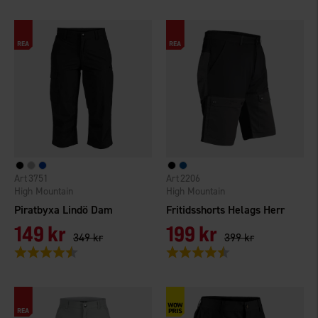
3751
2206
High Mountain
High Mountain
Piratbyxa Lindö Dam
Fritidsshorts Helags Herr
149 kr
199 kr
349 kr
399 kr
Betyg:
4.5 utav 5 stjärnor
Betyg:
4.7 utav 5 stjärnor