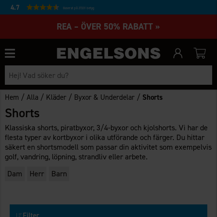
4.7
Baserat på 27231 betyg
REA – ÖVER 50% RABATT »
/
/
/
/
Hem
Alla
Kläder
Byxor & Underdelar
Shorts
Shorts
Klassiska shorts, piratbyxor, 3/4-byxor och kjolshorts. Vi har de
flesta typer av kortbyxor i olika utförande och färger. Du hittar
säkert en shortsmodell som passar din aktivitet som exempelvis
golf, vandring, löpning, strandliv eller arbete.
Dam
Herr
Barn
Filter