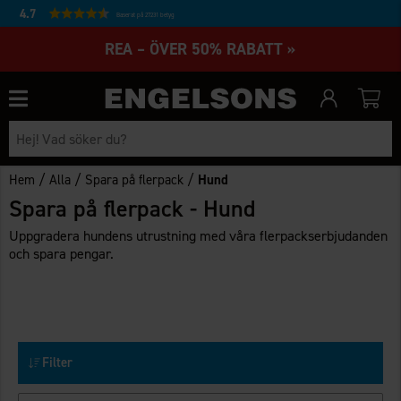
4.7
Baserat på 27231 betyg
REA – ÖVER 50% RABATT »
/
/
/
Hem
Alla
Spara på flerpack
Hund
Spara på flerpack - Hund
Uppgradera hundens utrustning med våra flerpackserbjudanden
och spara pengar.
Filter