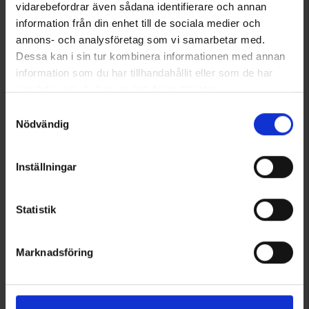
Från
39 kr
Från
39 kr
vidarebefordrar även sådana identifierare och annan
Betyg:
3.7 utav 5 stjärnor
Betyg:
4.3 utav 5 stjärnor
information från din enhet till de sociala medier och
annons- och analysföretag som vi samarbetar med.
Dessa kan i sin tur kombinera informationen med annan
information som du har tillhandahållit eller som de har
samlat in när du har använt deras tjänster.
Läs mer om hur vi använder cookies
Samtyckesval
Nödvändig
Inställningar
3293
8236
Statistik
Pluto
Halla
Plutoduken Original 50x70 cm
Halla Jakt & Sport
Marknadsföring
Från
99 kr
Från
32 kr
Betyg:
4.8 utav 5 stjärnor