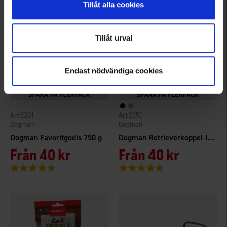
Tillåt alla cookies
Tillåt urval
Endast nödvändiga cookies
5331
2350
Dogman
Dogman
Dogman Favoritgodis 750 g
Dogman Retrieverkoppel Iris
Från
40 kr
Från
40 kr
Betyg:
4.7 utav 5 stjärnor
Betyg:
4.6 utav 5 stjärnor