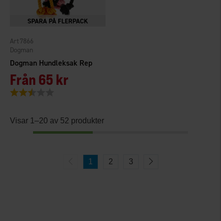
7866
Dogman
Dogman Hundleksak Rep
Från
65 kr
Betyg:
2.7 utav 5 stjärnor
Visar 1–20 av 52 produkter
1
2
3