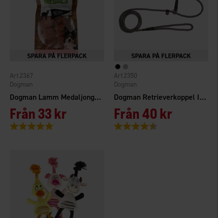
2367
2350
Dogman
Dogman
Dogman Lamm Medaljonger 80 g
Dogman Retrieverkoppel Iris
Från
33 kr
Från
40 kr
Betyg:
5.0 utav 5 stjärnor
Betyg:
4.6 utav 5 stjärnor