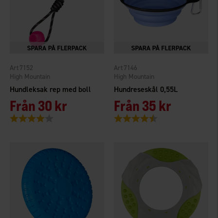
7152
7146
High Mountain
High Mountain
Hundleksak rep med boll
Hundreseskål 0,55L
Från
30 kr
Från
35 kr
Betyg:
4.0 utav 5 stjärnor
Betyg:
4.6 utav 5 stjärnor