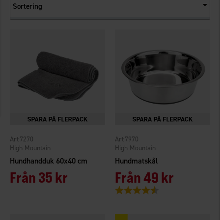
Sortering
7270
7970
High Mountain
High Mountain
Hundhandduk 60x40 cm
Hundmatskål
Från
35 kr
Från
49 kr
Betyg:
4.7 utav 5 stjärnor