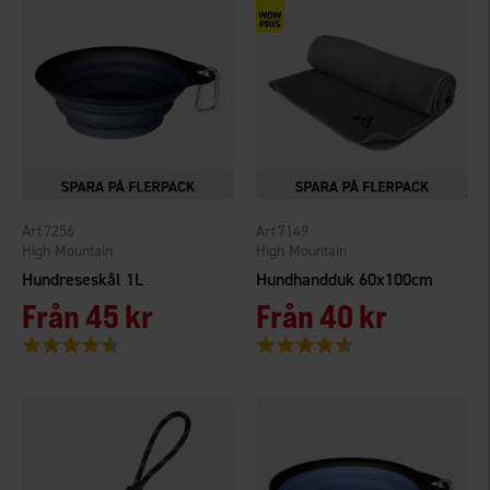
7256
7149
High Mountain
High Mountain
Hundreseskål 1L
Hundhandduk 60x100cm
Från
45 kr
Från
40 kr
Betyg:
4.3 utav 5 stjärnor
Betyg:
4.5 utav 5 stjärnor