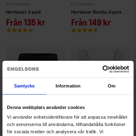
EP-Collection
EP-Collection
Herrboxer 3-pack
Herrboxer Bambu 3-pack
Från
135 kr
Från
149 kr
Betyg:
4.5 utav 5 stjärnor
Betyg:
4.5 utav 5 stjärnor
Samtycke
Information
Om
Denna webbplats använder cookies
3534
4197
Vi använder enhetsidentifierare för att anpassa innehållet
EP-Collection
Walking
och annonserna till användarna, tillhandahålla funktioner
Damhipster Bambu 3-pack
Damtopp Seamless
för sociala medier och analysera vår trafik. Vi