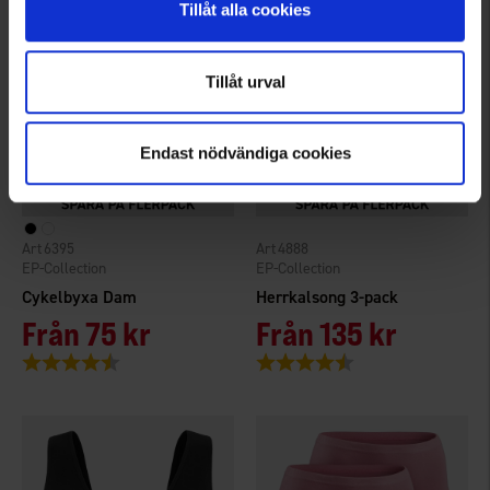
Tillåt alla cookies
Tillåt urval
Endast nödvändiga cookies
6395
4888
EP-Collection
EP-Collection
Cykelbyxa Dam
Herrkalsong 3-pack
Från
75 kr
Från
135 kr
Betyg:
4.3 utav 5 stjärnor
Betyg:
4.3 utav 5 stjärnor