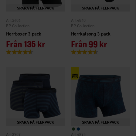
3406
4840
EP-Collection
EP-Collection
Herrboxer 3-pack
Herrkalsong 3-pack
Från
135 kr
Från
99 kr
Betyg:
4.4 utav 5 stjärnor
Betyg:
4.5 utav 5 stjärnor
3709
4895