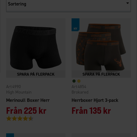
Sortering
4990
4854
High Mountain
Brokared
Merinoull Boxer Herr
Herrboxer Hjort 3-pack
Från
225 kr
Från
135 kr
Betyg:
4.6 utav 5 stjärnor