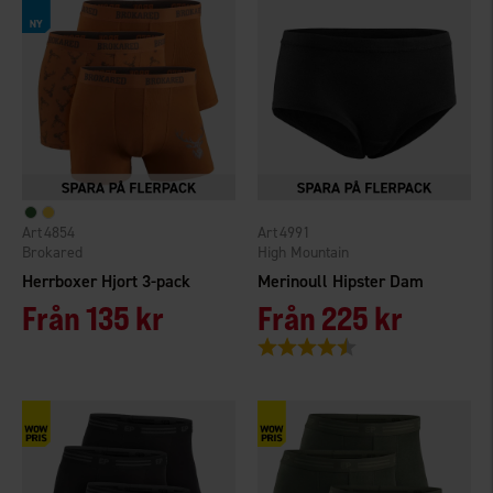
4854
4991
Brokared
High Mountain
Herrboxer Hjort 3-pack
Merinoull Hipster Dam
Från
135 kr
Från
225 kr
Betyg:
4.8 utav 5 stjärnor