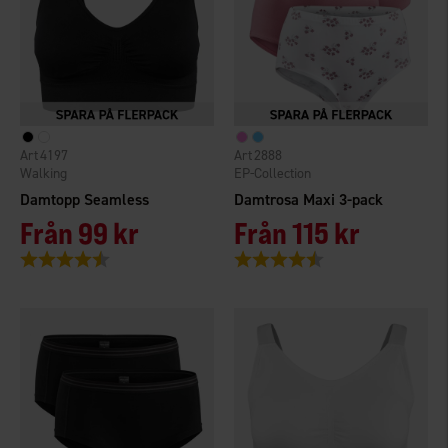
4197
2888
Walking
EP-Collection
Damtopp Seamless
Damtrosa Maxi 3-pack
Från
99 kr
Från
115 kr
Betyg:
4.3 utav 5 stjärnor
Betyg:
4.3 utav 5 stjärnor