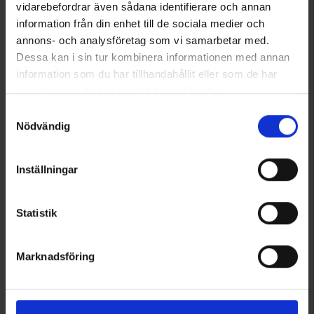
Från
99 kr
Från
99 kr
vidarebefordrar även sådana identifierare och annan
Betyg:
4.6 utav 5 stjärnor
Betyg:
4.3 utav 5 stjärnor
information från din enhet till de sociala medier och
annons- och analysföretag som vi samarbetar med.
Dessa kan i sin tur kombinera informationen med annan
information som du har tillhandahållit eller som de har
samlat in när du har använt deras tjänster.
Läs mer om hur vi använder cookies
Samtyckesval
Nödvändig
Inställningar
4863
4012
Statistik
EP-Collection
EP-Collection
Damboxer Bambu 2-pack
Damboxer 3-pack
Marknadsföring
Från
75 kr
Från
99 kr
Betyg:
4.2 utav 5 stjärnor
Betyg:
4.4 utav 5 stjärnor