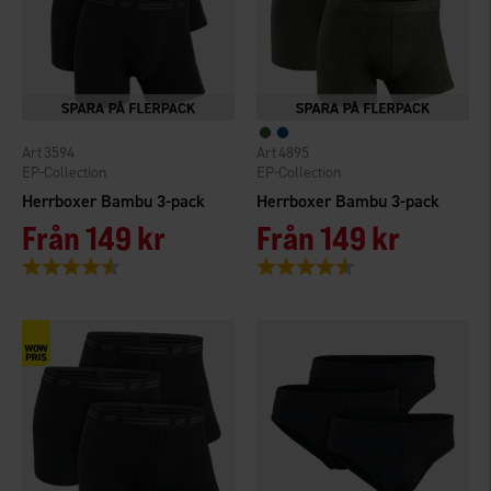
3594
4895
EP-Collection
EP-Collection
Herrboxer Bambu 3-pack
Herrboxer Bambu 3-pack
Från
149 kr
Från
149 kr
Betyg:
4.6 utav 5 stjärnor
Betyg:
4.5 utav 5 stjärnor