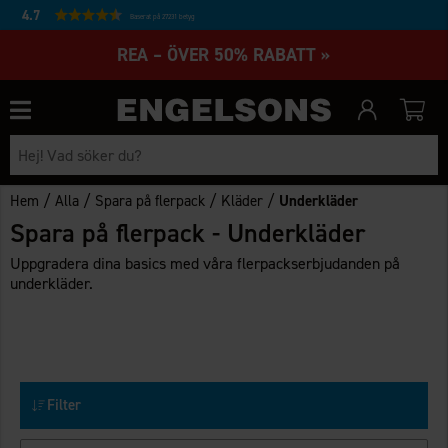
4.7
Baserat på 27231 betyg
REA – ÖVER 50% RABATT »
/
/
/
/
Hem
Alla
Spara på flerpack
Kläder
Underkläder
Spara på flerpack - Underkläder
Uppgradera dina basics med våra flerpackserbjudanden på
underkläder.
Filter