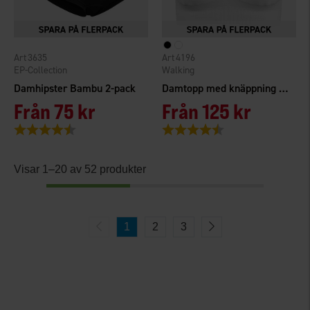
3635
4196
EP-Collection
Walking
Damhipster Bambu 2-pack
Damtopp med knäppning bak Seamless
Från
75 kr
Från
125 kr
Betyg:
4.5 utav 5 stjärnor
Betyg:
4.5 utav 5 stjärnor
Visar 1–20 av 52 produkter
1
2
3