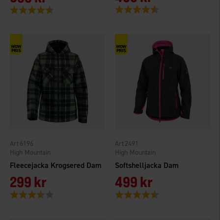
Betyg:
4.6 utav 5 stjärnor
Betyg:
4.3 utav 5 stjärnor
6196
2491
High Mountain
High Mountain
Fleecejacka Krogsered Dam
Softshelljacka Dam
299 kr
499 kr
Betyg:
3.9 utav 5 stjärnor
Betyg:
4.7 utav 5 stjärnor