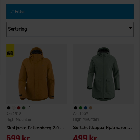
Filter
Sortering
+
2
1559
2518
High Mountain
High Mountain
Softshellkappa Hjälmaren Dam
Skaljacka Falkenberg 2.0 WP Dam
499 kr
599 kr