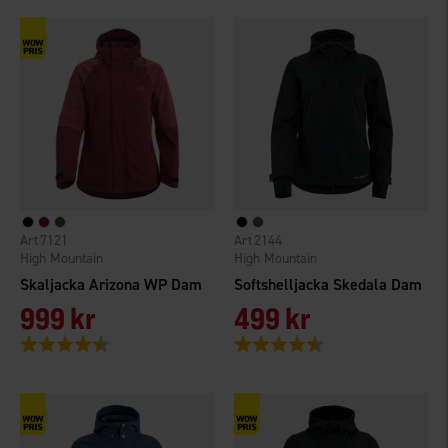
7121
2144
High Mountain
High Mountain
Skaljacka Arizona WP Dam
Softshelljacka Skedala Dam
999 kr
499 kr
Betyg:
4.5 utav 5 stjärnor
Betyg:
4.7 utav 5 stjärnor