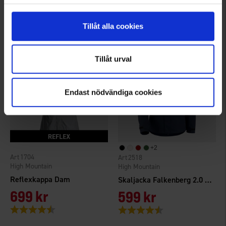
399 kr
599 kr
Betyg:
4.8 utav 5 stjärnor
Betyg:
4.3 utav 5 stjärnor
Tillåt alla cookies
Tillåt urval
Endast nödvändiga cookies
+
2
1704
2518
High Mountain
High Mountain
Reflexkappa Dam
Skaljacka Falkenberg 2.0 WP Dam
699 kr
599 kr
Betyg:
4.6 utav 5 stjärnor
Betyg:
4.3 utav 5 stjärnor