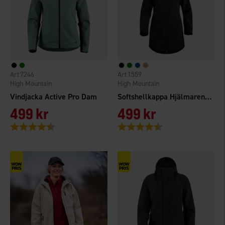
7246
1559
High Mountain
High Mountain
Vindjacka Active Pro Dam
Softshellkappa Hjälmaren Dam
499 kr
499 kr
Betyg:
4.2 utav 5 stjärnor
Betyg:
4.6 utav 5 stjärnor