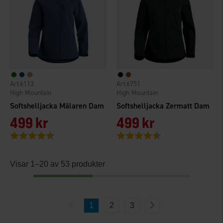
6113
6751
High Mountain
High Mountain
Softshelljacka Mälaren Dam
Softshelljacka Zermatt Dam
499 kr
499 kr
Betyg:
4.7 utav 5 stjärnor
Betyg:
4.3 utav 5 stjärnor
Visar 1–20 av 53 produkter
1
2
3