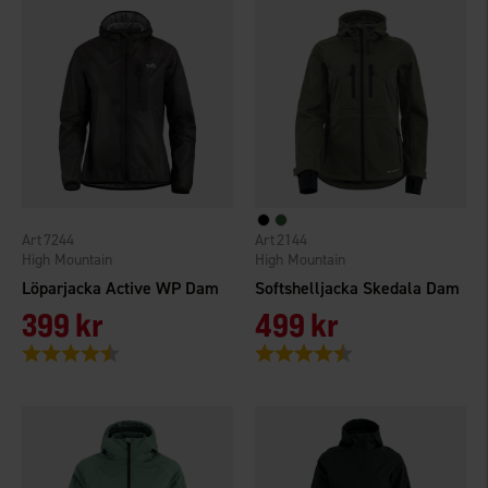
7244
2144
High Mountain
High Mountain
Löparjacka Active WP Dam
Softshelljacka Skedala Dam
399 kr
499 kr
Betyg:
4.8 utav 5 stjärnor
Betyg:
4.7 utav 5 stjärnor