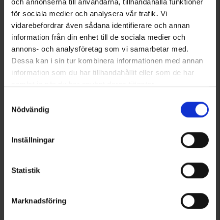
och annonserna till användarna, tillhandahålla funktioner
3552
2518
High Mountain
High Mountain
för sociala medier och analysera vår trafik. Vi
Collegekappa Dam
Skaljacka Falkenberg 2.0 WP Dam
vidarebefordrar även sådana identifierare och annan
299 kr
599 kr
information från din enhet till de sociala medier och
annons- och analysföretag som vi samarbetar med.
Betyg:
4.8 utav 5 stjärnor
Betyg:
4.3 utav 5 stjärnor
Dessa kan i sin tur kombinera informationen med annan
information som du har tillhandahållit eller som de har
samlat in när du har använt deras tjänster.
Läs mer om hur vi använder cookies
Samtyckesval
Nödvändig
Inställningar
Statistik
+
2
1120
2518
High Mountain
High Mountain
Marknadsföring
Fleecejacka Sjönevad Dam
Skaljacka Falkenberg 2.0 WP Dam