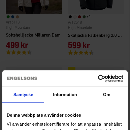
+
2
6113
2518
High Mountain
High Mountain
Softshelljacka Mälaren Dam
Skaljacka Falkenberg 2.0 WP Dam
499 kr
599 kr
Betyg:
4.7 utav 5 stjärnor
Betyg:
4.3 utav 5 stjärnor
Samtycke
Information
Om
Denna webbplats använder cookies
Vi använder enhetsidentifierare för att anpassa innehållet
+
2