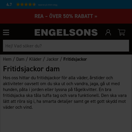
4.7
Baserat på 27231 betyg
REA – ÖVER 50% RABATT »
/
/
/
/
Hem
Dam
Kläder
Jackor
Fritidsjackor
Fritidsjackor dam
Hos oss hittar du fritidsjackor för alla väder, årstider och
aktiviteter oavsett om du ska ut och vandra, jaga, gå ut med
hunden, påta i jorden eller lyssna på fågelkvitter. En bra
fritidsjacka ska tåla tuffa tag och vara funktionell. Den ska vara
lätt att röra sig i, ha smarta detaljer samt ge ett gott skydd mot
väder och vind.