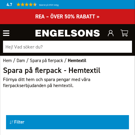
4.7
Baserat på 27231 betyg
REA – ÖVER 50% RABATT »
/
/
/
Hem
Dam
Spara på flerpack
Hemtextil
Spara på flerpack - Hemtextil
Förnya ditt hem och spara pengar med våra
flerpackserbjudanden på hemtextil.
Filter