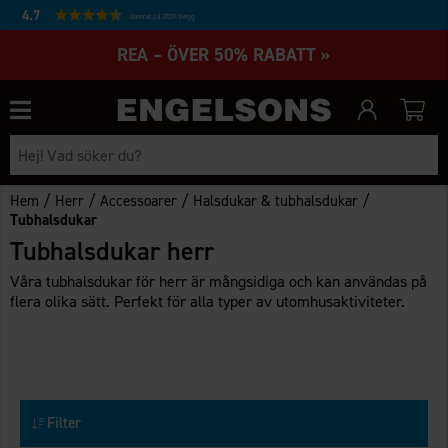
4.7
Baserat på 27231 betyg
REA – ÖVER 50% RABATT »
/
/
/
/
Hem
Herr
Accessoarer
Halsdukar & tubhalsdukar
Tubhalsdukar
Tubhalsdukar herr
Våra tubhalsdukar för herr är mångsidiga och kan användas på
flera olika sätt. Perfekt för alla typer av utomhusaktiviteter.
Filter