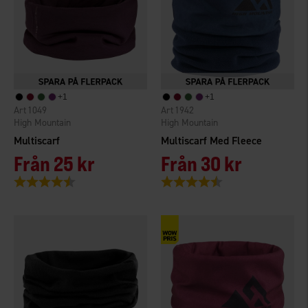
+
1
+
1
1049
1942
High Mountain
High Mountain
Multiscarf
Multiscarf Med Fleece
Från
25 kr
Från
30 kr
Betyg:
4.2 utav 5 stjärnor
Betyg:
4.1 utav 5 stjärnor