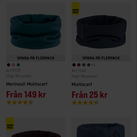
+
1
5725
1049
High Mountain
High Mountain
Merinoull Multiscarf
Multiscarf
Från
149 kr
Från
25 kr
Betyg:
4.7 utav 5 stjärnor
Betyg:
4.2 utav 5 stjärnor