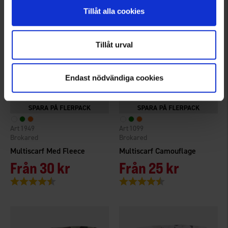
Tillåt alla cookies
Tillåt urval
Endast nödvändiga cookies
1949
1099
Brokared
Brokared
Multiscarf Med Fleece
Multiscarf Camouflage
Från
30 kr
Från
25 kr
Betyg:
4.3 utav 5 stjärnor
Betyg:
4.4 utav 5 stjärnor