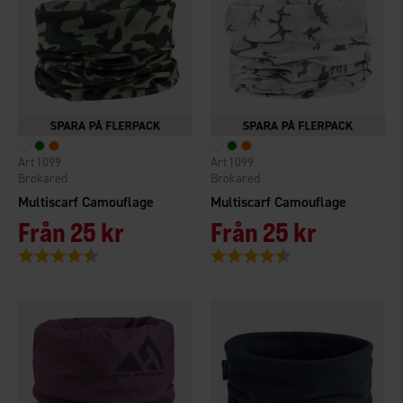
1099
1099
Brokared
Brokared
Multiscarf Camouflage
Multiscarf Camouflage
Från
25 kr
Från
25 kr
Betyg:
4.4 utav 5 stjärnor
Betyg:
4.4 utav 5 stjärnor