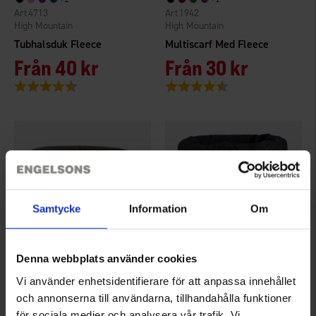
4713
1942
High Mountain
High Mountain
Tubhalsduk Fleece
Multiscarf Med Fleece
Från
40 kr
Från
30 kr
Betyg:
4.5 utav 5 stjärnor
Betyg:
4.1 utav 5 stjärnor
Samtycke
Information
Om
Denna webbplats använder cookies
+
1
+
1
4713
1942
Vi använder enhetsidentifierare för att anpassa innehållet
High Mountain
High Mountain
och annonserna till användarna, tillhandahålla funktioner
Tubhalsduk Fleece
Multiscarf Med Fleece
för sociala medier och analysera vår trafik. Vi