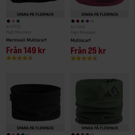
+
1
5725
1049
High Mountain
High Mountain
Merinoull Multiscarf
Multiscarf
Från
149 kr
Från
25 kr
Betyg:
4.7 utav 5 stjärnor
Betyg:
4.2 utav 5 stjärnor
+
1
+
1