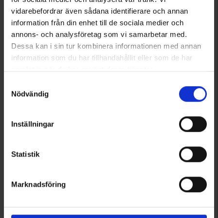
Från
40 kr
Från
30 kr
vidarebefordrar även sådana identifierare och annan
information från din enhet till de sociala medier och
Betyg:
4.5 utav 5 stjärnor
Betyg:
4.1 utav 5 stjärnor
annons- och analysföretag som vi samarbetar med.
Dessa kan i sin tur kombinera informationen med annan
information som du har tillhandahållit eller som de har
samlat in när du har använt deras tjänster.
Läs mer om hur vi använder cookies
Samtyckesval
Nödvändig
Inställningar
+
1
Statistik
5725
1942
High Mountain
High Mountain
Merinoull Multiscarf
Multiscarf Med Fleece
Marknadsföring
Från
149 kr
Från
30 kr
Betyg:
4.7 utav 5 stjärnor
Betyg:
4.1 utav 5 stjärnor