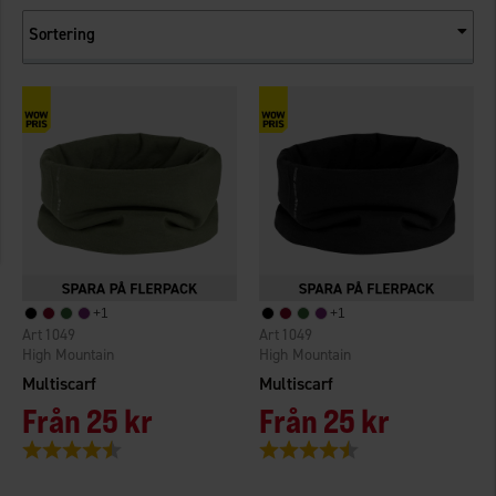
Sortering
+
1
+
1
1049
1049
High Mountain
High Mountain
Multiscarf
Multiscarf
Från
25 kr
Från
25 kr
Betyg:
4.2 utav 5 stjärnor
Betyg:
4.2 utav 5 stjärnor