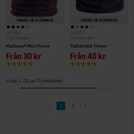
+
1
+
1
1942
4713
High Mountain
High Mountain
Multiscarf Med Fleece
Tubhalsduk Fleece
Från
30 kr
Från
40 kr
Betyg:
4.1 utav 5 stjärnor
Betyg:
4.5 utav 5 stjärnor
Visar 1–20 av 25 produkter
1
2