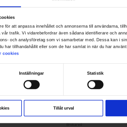
kr
Från
175 kr
cookies
e för att anpassa innehållet och annonserna till användarna, tillh
vår trafik. Vi vidarebefordrar även sådana identifierare och anna
nnons- och analysföretag som vi samarbetar med. Dessa kan i sin
har tillhandahållit eller som de har samlat in när du har använt 
r cookies
Inställningar
Statistik
okies
Tillåt urval
4854
Betyg:
4.3 utav 5 stjärnor
Brokared