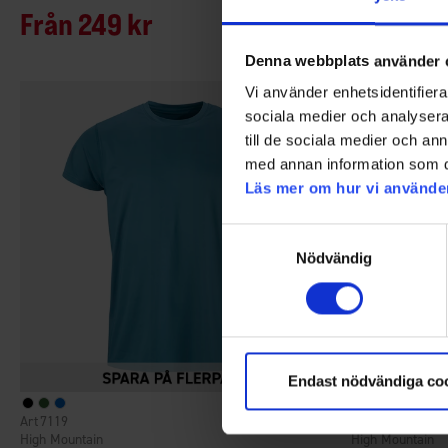
Från
249 kr
Från
50 
Denna webbplats använder 
Vi använder enhetsidentifierar
sociala medier och analysera 
till de sociala medier och a
med annan information som du 
Läs mer om hur vi använde
Samtyckesval
Nödvändig
Endast nödvändiga co
7119
3509
Betyg:
4.3 utav 5 stjärnor
High Mountain
High Mountain