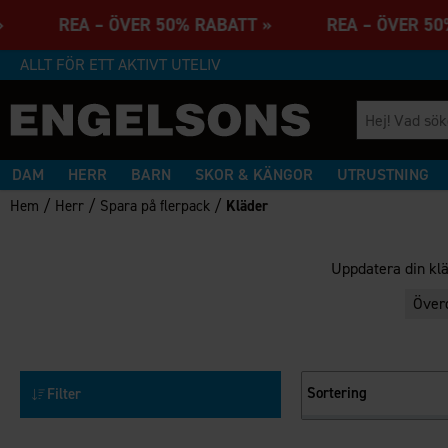
T » REA – ÖVER 50% RABATT » REA – ÖVER 5
ALLT FÖR ETT AKTIVT UTELIV
DAM
HERR
BARN
SKOR & KÄNGOR
UTRUSTNING
/
/
/
Hem
Herr
Spara på flerpack
Kläder
Uppdatera din klä
Över
Sortering
Filter