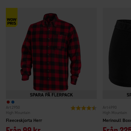
2950
4990
Betyg:
4.5 utav 5 stjärnor
High Mountain
High Mountain
Fleeceskjorta Herr
Merinoull Box
Från
99 kr
Från
225