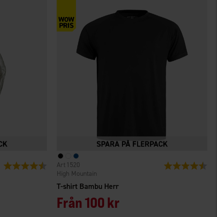
1520
Betyg:
4.3 utav 5 stjärnor
Betyg:
4.4
High Mountain
T-shirt Bambu Herr
Från
100 kr