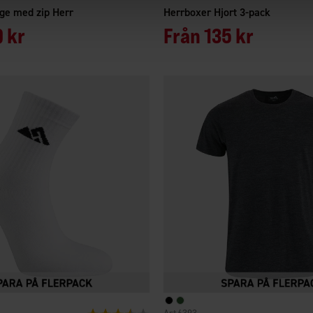
ege med zip Herr
Herrboxer Hjort 3-pack
 kr
Från
135 kr
Betyg:
3.9 utav 5 stjärnor