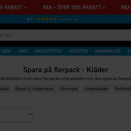
0% RABATT » REA – ÖVER 50% RABATT » REA 
4.7
Baserat på 27231 betyg
HEM
JAKT
AKTIVITETER
NYHETER
KAMPANJER
G
Spara på flerpack - Kläder
dkollektion med våra flerpacks erbjudanden och dra nytta av fantas
delar
Byxor & Underdelar
Strumpor
Underkläder
Reflexk