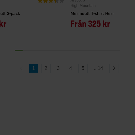
6393
High Mountain
ll 3-pack
Merinoull T-shirt Herr
kr
Från
325 kr
1
2
3
4
5
...
14