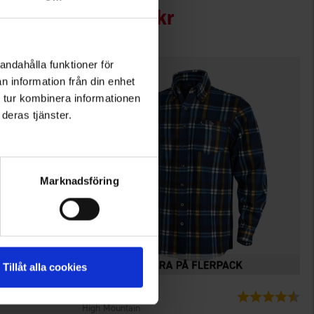
Från
225 kr
andahålla funktioner för
n information från din enhet
 tur kombinera informationen
deras tjänster.
Marknadsföring
Tillåt alla cookies
2950
Betyg:
4.5
High Mountain