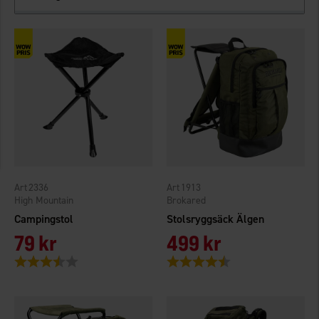
2336
1913
High Mountain
Brokared
Campingstol
Stolsryggsäck Älgen
79 kr
499 kr
Betyg:
3.5 utav 5 stjärnor
Betyg:
4.3 utav 5 stjärnor