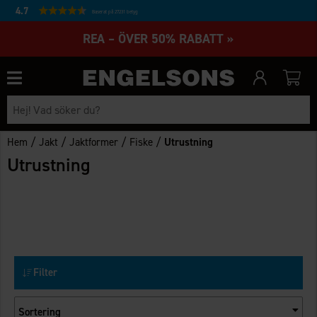
4.7
Baserat på 27231 betyg
REA – ÖVER 50% RABATT »
/
/
/
/
Hem
Jakt
Jaktformer
Fiske
Utrustning
Utrustning
Filter
Sortering