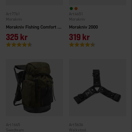
7761
4651
Morakniv
Morakniv
Morakniv Fishing Comfort Filé 155
Morakniv 2000
325 kr
319 kr
Betyg:
4.5 utav 5 stjärnor
Betyg:
4.7 utav 5 stjärnor
1665
5636
Swedteam
Walkstool