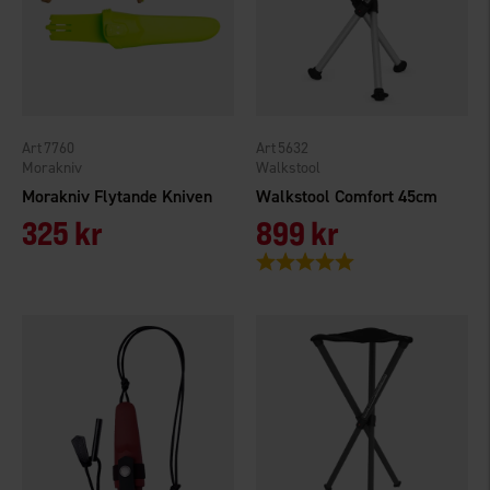
7760
5632
Morakniv
Walkstool
Morakniv Flytande Kniven
Walkstool Comfort 45cm
325 kr
899 kr
Betyg:
5.0 utav 5 stjärnor