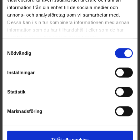
Betyg:
4.5 utav 5 stjärnor
Betyg:
4.8 utav 5 stjärnor
information från din enhet till de sociala medier och
annons- och analysföretag som vi samarbetar med.
Dessa kan i sin tur kombinera informationen med annan
information som du har tillhandahållit eller som de har
samlat in när du har använt deras tjänster.
Läs mer om hur vi använder cookies
Samtyckesval
Nödvändig
Inställningar
8857
5635
Statistik
Briv
Walkstool
Eldnät
Walkstool Comfort 75cm
275 kr
1 049 kr
Marknadsföring
Betyg:
4.9 utav 5 stjärnor
Betyg:
4.6 utav 5 stjärnor
Tillåt alla cookies