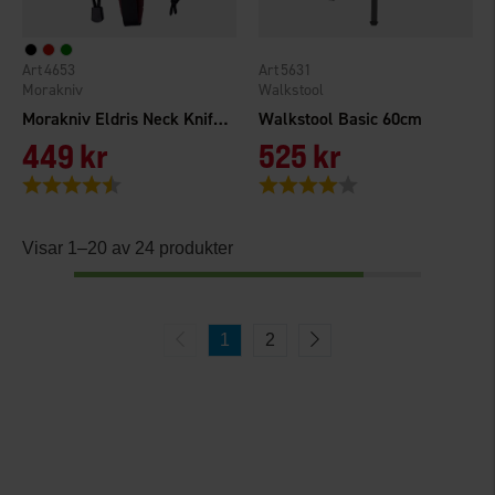
4653
5631
Morakniv
Walkstool
Morakniv Eldris Neck Knife Kit
Walkstool Basic 60cm
449 kr
525 kr
Betyg:
4.8 utav 5 stjärnor
Betyg:
4.0 utav 5 stjärnor
Visar 1–20 av 24 produkter
1
2