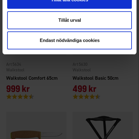
Tillåt urval
Endast nödvändiga cookies
5634
5630
Walkstool
Walkstool
Walkstool Comfort 65cm
Walkstool Basic 50cm
999 kr
499 kr
Betyg:
4.6 utav 5 stjärnor
Betyg:
4.7 utav 5 stjärnor