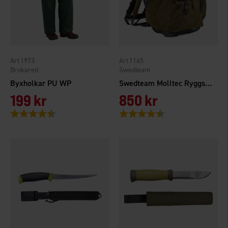
1973
1165
Brokared
Swedteam
Byxholkar PU WP
Swedteam Molltec Ryggsäck
199 kr
850 kr
Betyg:
4.3 utav 5 stjärnor
Betyg:
4.5 utav 5 stjärnor