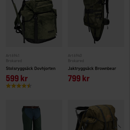
6941
6940
Brokared
Brokared
Stolsryggsäck Dovhjorten
Jaktryggsäck Brownbear
599 kr
799 kr
Betyg:
4.2 utav 5 stjärnor