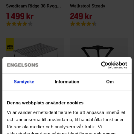
Swedteam Ridge 38 Ryggsäck Grön
Walkstool Steady
1 499 kr
249 kr
Betyg:
4.0 utav 5 stjärnor
Betyg:
4.9 utav 5 stjärnor
Samtycke
Information
Om
Denna webbplats använder cookies
8850
5633
Briv
Walkstool
Vi använder enhetsidentifierare för att anpassa innehållet
Grillgaller
Walkstool Comfort 55cm
och annonserna till användarna, tillhandahålla funktioner
149 kr
949 kr
för sociala medier och analysera vår trafik. Vi
vidarebefordrar även sådana identifierare och annan