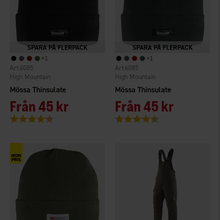
+
1
+
1
6085
6085
High Mountain
High Mountain
Mössa Thinsulate
Mössa Thinsulate
Från
45 kr
Från
45 kr
Betyg:
4.6 utav 5 stjärnor
Betyg:
4.6 utav 5 stjärnor