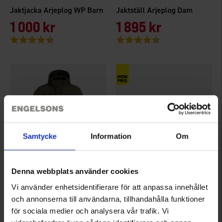
Jaktjacka Arjeplog WP Barn
Jaktställ Arjeplog Dam
1 000 kr
1 895 kr
Betyg:
4.7 utav 5 stjärnor
Betyg:
4.6 utav 5 stjärnor
Samtycke
Information
Om
+
1
Denna webbplats använder cookies
6860
6085
Brokared
High Mountain
Vi använder enhetsidentifierare för att anpassa innehållet
Jaktjacka Arjeplog WP Herr
Mössa Thinsulate
och annonserna till användarna, tillhandahålla funktioner
1 400 kr
Från
45 kr
för sociala medier och analysera vår trafik. Vi