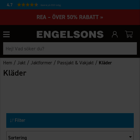
4.7
Baserat på 27231 betyg
REA – ÖVER 50% RABATT »
/
/
/
/
Hem
Jakt
Jaktformer
Passjakt & Vakjakt
Kläder
Kläder
Filter
Sortering