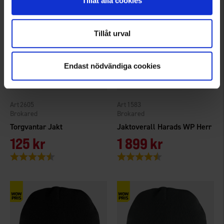
Tillåt alla cookies
Tillåt urval
Endast nödvändiga cookies
2605
1583
Brokared
Brokared
Torgvantar Jakt
Jaktoverall Harads WP Herr
125 kr
1 899 kr
Betyg:
4.4 utav 5 stjärnor
Betyg:
4.4 utav 5 stjärnor