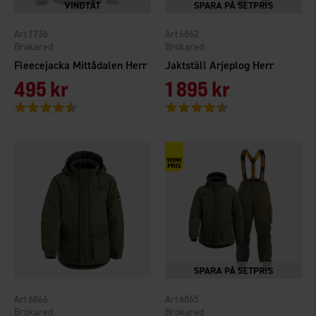
1736
6862
Brokared
Brokared
Fleecejacka Mittådalen Herr
Jaktställ Arjeplog Herr
495 kr
1 895 kr
Betyg:
4.6 utav 5 stjärnor
Betyg:
4.8 utav 5 stjärnor
6866
6865
Brokared
Brokared