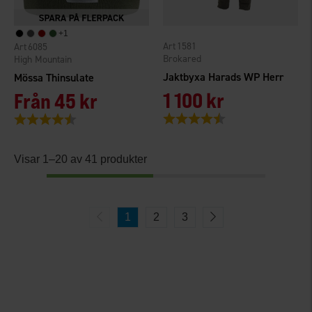
+
1
1581
6085
Brokared
High Mountain
Jaktbyxa Harads WP Herr
Mössa Thinsulate
1 100 kr
Från
45 kr
Betyg:
4.8 utav 5 stjärnor
Betyg:
4.6 utav 5 stjärnor
Visar 1–20 av 41 produkter
1
2
3