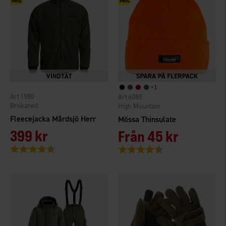
+
1
1980
6085
Brokared
High Mountain
Fleecejacka Mårdsjö Herr
Mössa Thinsulate
399 kr
Från
45 kr
Betyg:
4.7 utav 5 stjärnor
Betyg:
4.6 utav 5 stjärnor