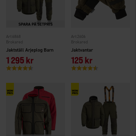
6868
2606
Brokared
Brokared
Jaktställ Arjeplog Barn
Jaktvantar
1 295 kr
125 kr
Betyg:
4.7 utav 5 stjärnor
Betyg:
4.2 utav 5 stjärnor