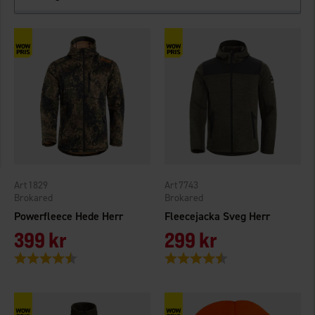
1829
7743
Brokared
Brokared
Powerfleece Hede Herr
Fleecejacka Sveg Herr
399 kr
299 kr
Betyg:
4.5 utav 5 stjärnor
Betyg:
4.6 utav 5 stjärnor