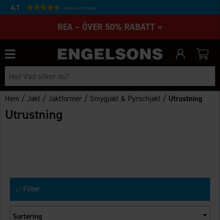
4.7
Baserat på 27231 betyg
REA – ÖVER 50% RABATT »
/
/
/
/
Hem
Jakt
Jaktformer
Smygjakt & Pyrschjakt
Utrustning
Utrustning
Filter
Sortering