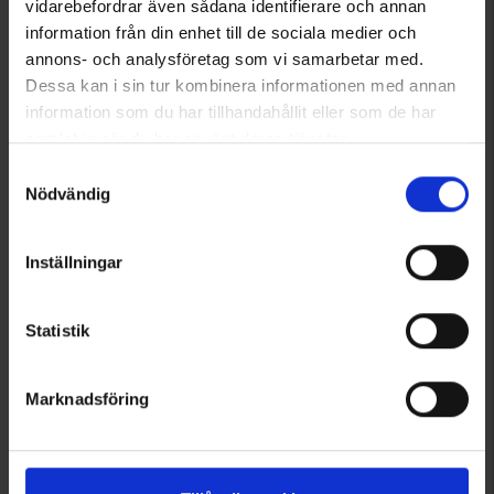
vidarebefordrar även sådana identifierare och annan
Betyg:
4.5 utav 5 stjärnor
Betyg:
4.3 utav 5 stjärno
information från din enhet till de sociala medier och
annons- och analysföretag som vi samarbetar med.
Dessa kan i sin tur kombinera informationen med annan
information som du har tillhandahållit eller som de har
samlat in när du har använt deras tjänster.
Läs mer om hur vi använder cookies
Samtyckesval
Nödvändig
Inställningar
5422
5159
Statistik
Silva
Coghlan's
Silva Pocket Kompass
Coghlan's Zipper Pull Thermometer och Kompass
139 kr
69 kr
Marknadsföring
Betyg:
3.7 utav 5 stjärnor