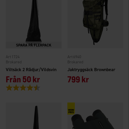
1724
6940
Brokared
Brokared
Viltsäck 2 Rådjur/Vildsvin
Jaktryggsäck Brownbear
Från
50 kr
799 kr
Betyg:
4.4 utav 5 stjärnor