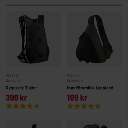
1918
1937
Brokared
Brokared
Ryggsäck Tjäder
Hundförarsäck Lappland
399 kr
199 kr
Betyg:
4.8 utav 5 stjärnor
Betyg:
4.3 utav 5 stjärno