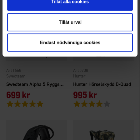
Tillåt alla cookies
Tillåt urval
Endast nödvändiga cookies
1668
5738
Swedteam
Hunter
Swedteam Alpha 5 Ryggsäck Grön
Hunter Hörselskydd D-Quad
699 kr
995 kr
Betyg:
5.0 utav 5 stjärnor
Betyg:
4.0 utav 5 stjärno