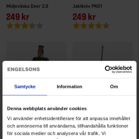
Midjeväska Deer 2.0
Jaktkniv PK01
249 kr
249 kr
Betyg:
3.5 utav 5 stjärnor
Betyg:
4.5 utav 5 stjärno
Samtycke
Information
Om
Denna webbplats använder cookies
2116
7552
Swedteam
Hunter
Vi använder enhetsidentifierare för att anpassa innehållet
Swedteam Ryggsäck Backbone
Jaktradio Hunter E-light BT 140/155MHz
och annonserna till användarna, tillhandahålla funktioner
1 899 kr
2 495 kr
för sociala medier och analysera vår trafik. Vi