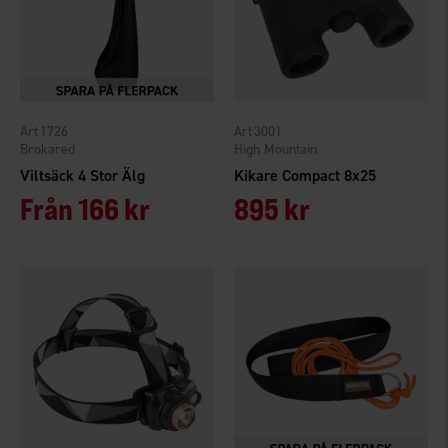
1726
3001
Brokared
High Mountain
Viltsäck 4 Stor Älg
Kikare Compact 8x25
Från
166 kr
895 kr