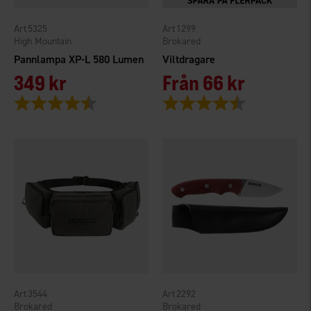
5325
1299
High Mountain
Brokared
Pannlampa XP-L 580 Lumen
Viltdragare
349 kr
Från
66 kr
Betyg:
4.5 utav 5 stjärnor
Betyg:
4.6 utav 5 stjärno
3544
2292
Brokared
Brokared