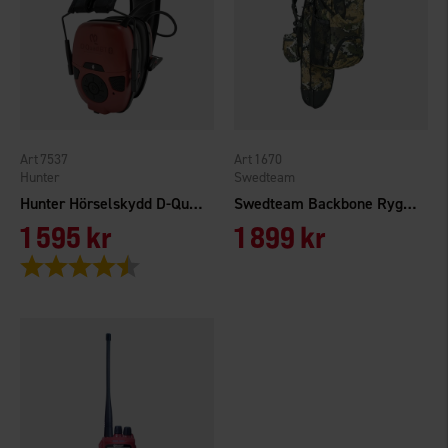
7537
1670
Hunter
Swedteam
Hunter Hörselskydd D-Quad BT
Swedteam Backbone Ryggsäck Veil
1 595 kr
1 899 kr
Betyg:
4.1 utav 5 stjärnor