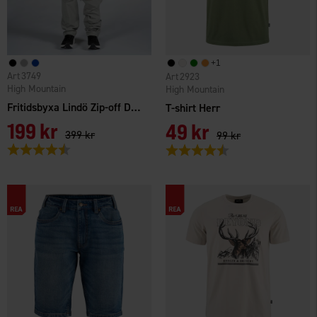
+
1
3749
2923
High Mountain
High Mountain
Fritidsbyxa Lindö Zip-off Dam
T-shirt Herr
199 kr
49 kr
399 kr
99 kr
Betyg:
4.6 utav 5 stjärnor
Betyg:
4.5 utav 5 stjärnor