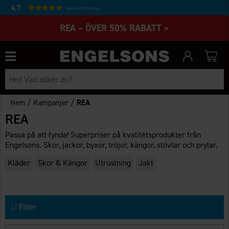
4.7
Baserat på 27231 betyg
REA – ÖVER 50% RABATT »
/
/
Hem
Kampanjer
REA
REA
Passa på att fynda! Superpriser på kvalitétsprodukter från
Engelsons. Skor, jackor, byxor, tröjor, kängor, stövlar och prylar.
Kläder
Skor & Kängor
Utrustning
Jakt
Filter