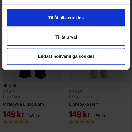
149 kr
199 kr
299 kr
349 kr
Betyg:
4.4 utav 5 stjärnor
Betyg:
4.5 utav 5 stjärnor
Tillåt alla cookies
Tillåt urval
Endast nödvändiga cookies
3751
6335
High Mountain
EP-Collection
Piratbyxa Lindö Dam
Linnebyxa Herr
149 kr
149 kr
349 kr
299 kr
Betyg:
4.5 utav 5 stjärnor
Betyg:
4.4 utav 5 stjärnor