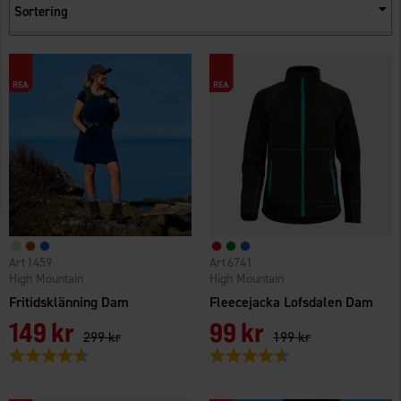
Sortering
1459
6741
High Mountain
High Mountain
Fritidsklänning Dam
Fleecejacka Lofsdalen Dam
149 kr
99 kr
299 kr
199 kr
Betyg:
4.4 utav 5 stjärnor
Betyg:
4.5 utav 5 stjärnor