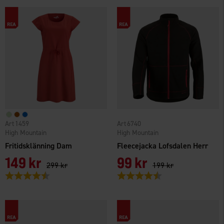
1459
6740
High Mountain
High Mountain
Fritidsklänning Dam
Fleecejacka Lofsdalen Herr
149 kr
99 kr
299 kr
199 kr
Betyg:
4.4 utav 5 stjärnor
Betyg:
4.5 utav 5 stjärnor