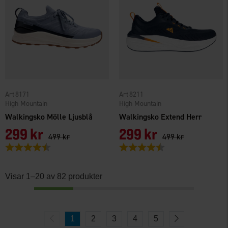
8171
8211
High Mountain
High Mountain
Walkingsko Mölle Ljusblå
Walkingsko Extend Herr
299 kr
299 kr
499 kr
499 kr
Betyg:
4.1 utav 5 stjärnor
Betyg:
4.1 utav 5 stjärnor
Visar 1–20 av 82 produkter
1
2
3
4
5