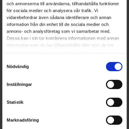
High Mountain
High Mountain
och annonserna till användarna, tillhandahålla funktioner
Nätsko Skälvik Svart
Nätsko Skälvik Blå
för sociala medier och analysera vår trafik. Vi
249 kr
249 kr
vidarebefordrar även sådana identifierare och annan
499 kr
499 kr
information från din enhet till de sociala medier och
Betyg:
4.3 utav 5 stjärnor
Betyg:
4.3 utav 5 stjärnor
annons- och analysföretag som vi samarbetar med.
Dessa kan i sin tur kombinera informationen med annan
information som du har tillhandahållit eller som de har
samlat in när du har använt deras tjänster.
Läs mer om hur vi använder cookies
Samtyckesval
Nödvändig
Inställningar
Statistik
3752
6334
High Mountain
EP-Collection
Fritidsshorts Lindö Herr
Linnebyxa med benficka Dam
Marknadsföring