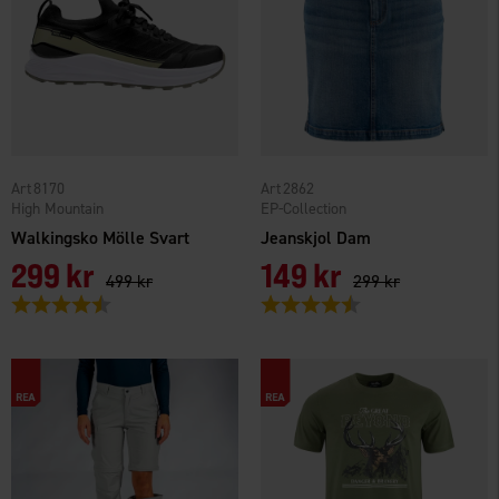
8170
2862
High Mountain
EP-Collection
Walkingsko Mölle Svart
Jeanskjol Dam
299 kr
149 kr
499 kr
299 kr
Betyg:
4.1 utav 5 stjärnor
Betyg:
4.3 utav 5 stjärnor