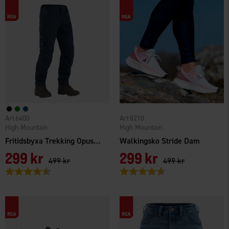
6400
8210
High Mountain
High Mountain
Fritidsbyxa Trekking Opus TC/4W Herr
Walkingsko Stride Dam
299 kr
299 kr
499 kr
499 kr
Betyg:
4.5 utav 5 stjärnor
Betyg:
4.5 utav 5 stjärnor