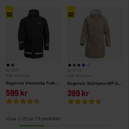
+
1
2095
6778
High Mountain
High Mountain
Regnrock Vimmerby Fodrad WP Herr
Regnrock Skärhamn WP Dam
599 kr
399 kr
Betyg:
4.6 utav 5 stjärnor
Betyg:
4.6 utav 5 stjärno
Visar 1–20 av 73 produkter