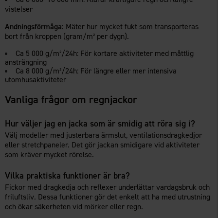
vistelser
Andningsförmåga:
Mäter hur mycket fukt som transporteras
bort från kroppen (gram/m² per dygn).
Ca 5 000 g/m²/24h:
För kortare aktiviteter med måttlig
ansträngning
Ca 8 000 g/m²/24h:
För längre eller mer intensiva
utomhusaktiviteter
Vanliga frågor om regnjackor
Hur väljer jag en jacka som är smidig att röra sig i?
Välj modeller med justerbara ärmslut, ventilationsdragkedjor
eller stretchpaneler. Det gör jackan smidigare vid aktiviteter
som kräver mycket rörelse.
Vilka praktiska funktioner är bra?
Fickor med dragkedja och reflexer underlättar vardagsbruk och
friluftsliv. Dessa funktioner gör det enkelt att ha med utrustning
och ökar säkerheten vid mörker eller regn.