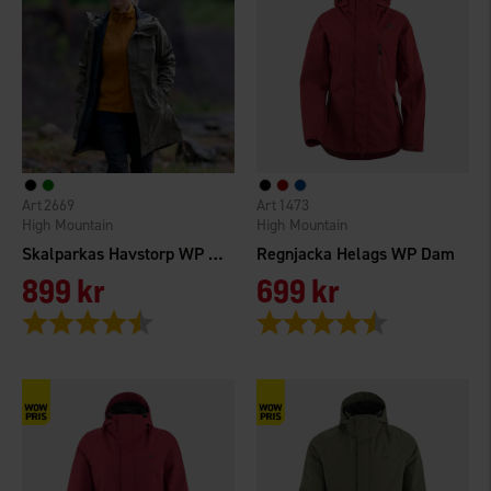
2669
1473
High Mountain
High Mountain
Skalparkas Havstorp WP Dam
Regnjacka Helags WP Dam
899 kr
699 kr
Betyg:
4.2 utav 5 stjärnor
Betyg:
4.6 utav 5 stjärno