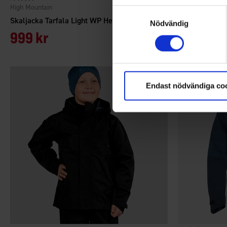
High Mountain
High Mountain
Samtyckesval
Skaljacka Tarfala Light WP Herr
Skaljacka Ar
Nödvändig
999 kr
999 kr
Endast nödvändiga co