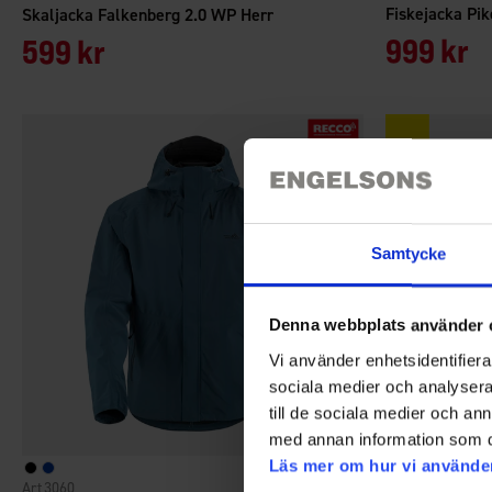
Fiskejacka Pi
Skaljacka Falkenberg 2.0 WP Herr
999 kr
599 kr
Samtycke
Denna webbplats använder 
Vi använder enhetsidentifierar
sociala medier och analysera 
till de sociala medier och a
med annan information som du 
Läs mer om hur vi använde
3060
7121
Betyg:
4.7 utav 5 stjärnor