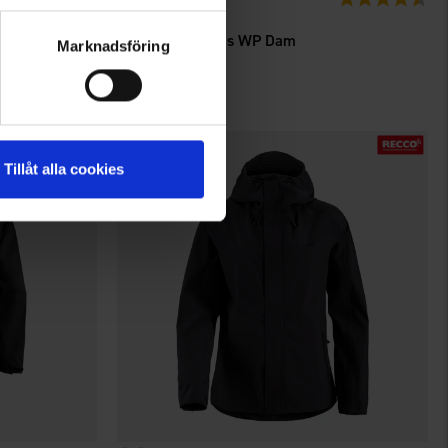
High Mountain
Skaljacka Ekenäs WP Dam
Marknadsföring
699 kr
Tillåt alla cookies