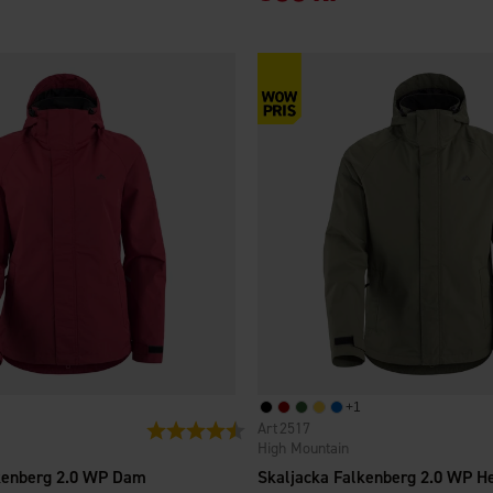
+
1
2517
Betyg:
4.3 utav 5 stjärnor
High Mountain
kenberg 2.0 WP Dam
Skaljacka Falkenberg 2.0 WP H