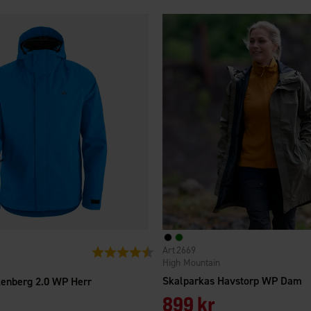
2669
Betyg:
4.4 utav 5 stjärnor
High Mountain
Skalparkas Havstorp WP Dam
kenberg 2.0 WP Herr
899 kr