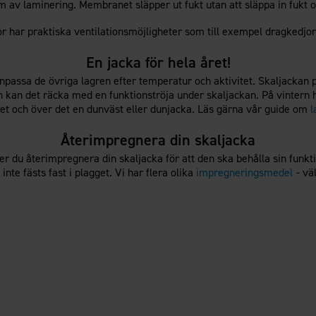
m av laminering. Membranet släpper ut fukt utan att släppa in fukt o
r har praktiska ventilationsmöjligheter som till exempel dragkedjo
En jacka för hela året!
npassa de övriga lagren efter temperatur och aktivitet. Skaljackan p
 kan det räcka med en funktionströja under skaljackan. På vintern h
ret och över det en dunväst eller dunjacka. Läs gärna vår guide om
l
Återimpregnera din skaljacka
er du återimpregnera din skaljacka för att den ska behålla sin funkt
inte fästs fast i plagget. Vi har flera olika
impregneringsmedel
- väl