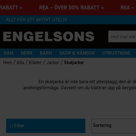
 RABATT » REA – ÖVER 50% RABATT » REA – 
ALLT FÖR ETT AKTIVT UTELIV
DAM
HERR
BARN
SKOR & KÄNGOR
UTRUSTNING
/
/
/
/
Hem
Alla
Kläder
Jackor
Skaljackor
En skaljacka är inte bara ett ytterplagg; den är
andningsförmåga. Oavsett om du klättrar upp på bergstop
Sortering
Filter