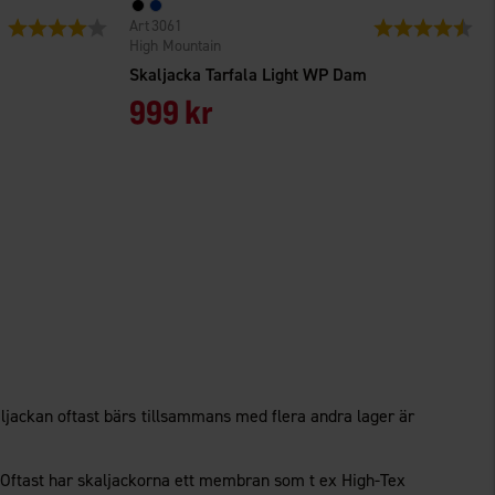
3061
Betyg:
4.0 utav 5 stjärnor
Betyg:
4.6
High Mountain
Skaljacka Tarfala Light WP Dam
999 kr
aljackan oftast bärs tillsammans med flera andra lager är
. Oftast har skaljackorna ett membran som t ex High-Tex