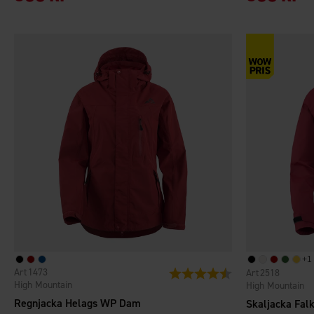
+
1
1473
Betyg:
4.6 utav 5 stjärnor
2518
High Mountain
High Mountain
Regnjacka Helags WP Dam
Skaljacka Fal