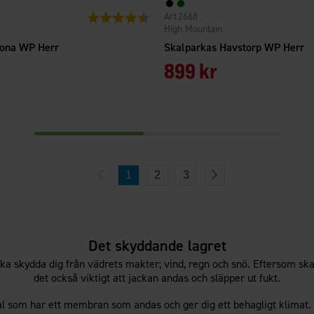
2668
Betyg:
4.5 utav 5 stjärnor
High Mountain
zona WP Herr
Skalparkas Havstorp WP Herr
899 kr
1
2
3
Det skyddande lagret
ska skydda dig från vädrets makter; vind, regn och snö. Eftersom sk
det också viktigt att jackan andas och släpper ut fukt.
ial som har ett membran som andas och ger dig ett behagligt klimat