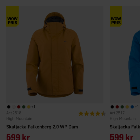
+
1
+
1
2518
2517
Betyg:
4.3 utav 5 stjärnor
High Mountain
High Mountain
Skaljacka Falkenberg 2.0 WP Dam
Skaljacka Fal
599 kr
599 kr