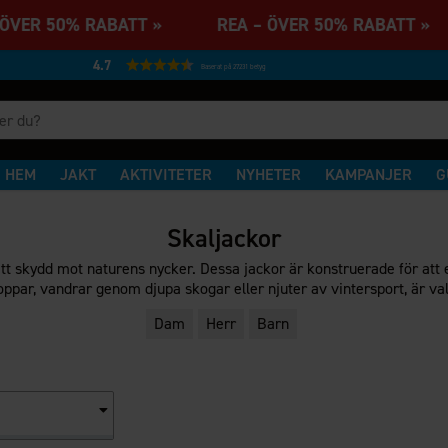
ÖVER 50% RABATT » REA – ÖVER 50% RABATT 
4.7
Baserat på 27231 betyg
HEM
JAKT
AKTIVITETER
NYHETER
KAMPANJER
G
Skaljackor
 ditt skydd mot naturens nycker. Dessa jackor är konstruerade för at
par, vandrar genom djupa skogar eller njuter av vintersport, är va
Dam
Herr
Barn