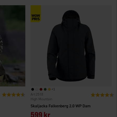
+
1
Betyg:
4.2 utav 5 stjärnor
2518
Betyg:
4.
High Mountain
Skaljacka Falkenberg 2.0 WP Dam
599 kr