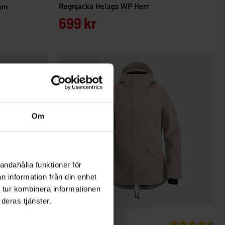
Regnjacka Helags WP Herr
Dam
699 kr
Om
andahålla funktioner för
n information från din enhet
 tur kombinera informationen
deras tjänster.
3917
Betyg:
4.2 utav 5 stjärnor
Betyg:
4.4