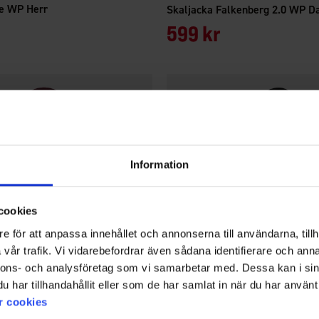
ke WP Herr
Skaljacka Falkenberg 2.0 WP 
599 kr
Information
cookies
e för att anpassa innehållet och annonserna till användarna, tillh
vår trafik. Vi vidarebefordrar även sådana identifierare och anna
nnons- och analysföretag som vi samarbetar med. Dessa kan i sin
har tillhandahållit eller som de har samlat in när du har använt 
r cookies
2669
Betyg:
4.5 utav 5 stjärnor