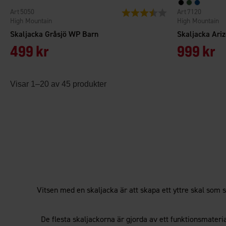
5050
7120
Betyg:
3.7 utav 5 stjärnor
High Mountain
High Mountain
Skaljacka Gråsjö WP Barn
Skaljacka Ari
499 kr
999 kr
Visar 1–20 av 45 produkter
Vitsen med en skaljacka är att skapa ett yttre skal som 
De flesta skaljackorna är gjorda av ett funktionsmater