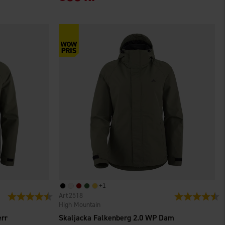
+
1
2518
Betyg:
4.4 utav 5 stjärnor
Betyg:
4.
High Mountain
err
Skaljacka Falkenberg 2.0 WP Dam