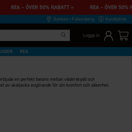
» REA – ÖVER 50% RABATT » REA – ÖVER 50%
Butiken i Falkenberg
Kundtjänst
Logga in
UIDER
REA
t erbjuda en perfekt balans mellan väderskydd och
let av skaljacka avgörande för din komfort och säkerhet.