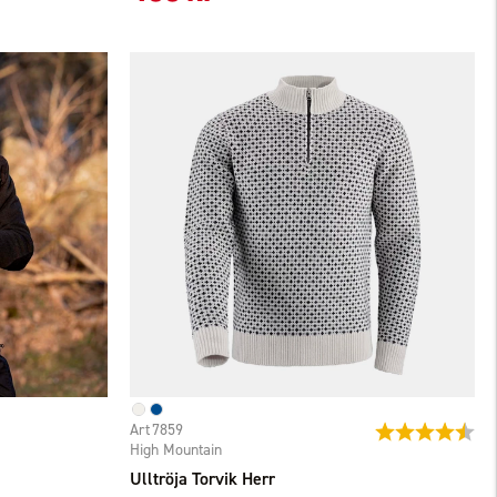
7859
Betyg:
4.5
High Mountain
Ulltröja Torvik Herr