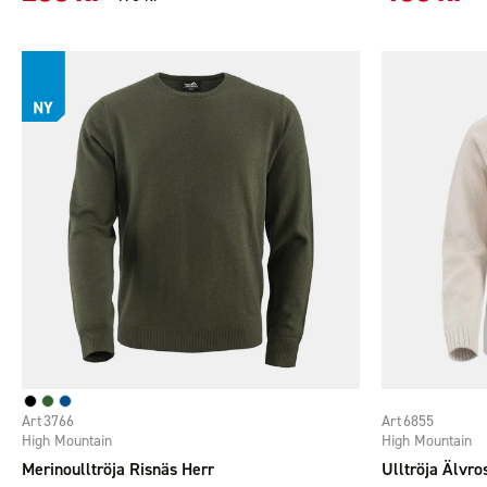
3766
6855
High Mountain
High Mountain
Merinoulltröja Risnäs Herr
Ulltröja Älvr