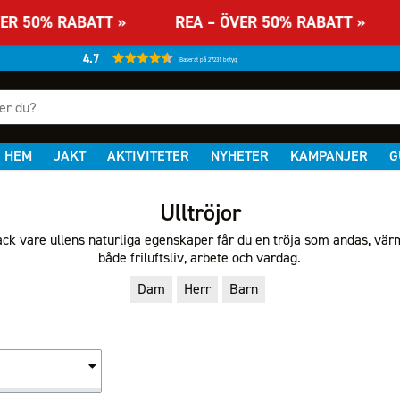
ER 50% RABATT » REA – ÖVER 50% RABATT » 
4.7
Baserat på 27231 betyg
HEM
JAKT
AKTIVITETER
NYHETER
KAMPANJER
G
Ulltröjor
Tack vare ullens naturliga egenskaper får du en tröja som andas, värm
både friluftsliv, arbete och vardag.
Dam
Herr
Barn