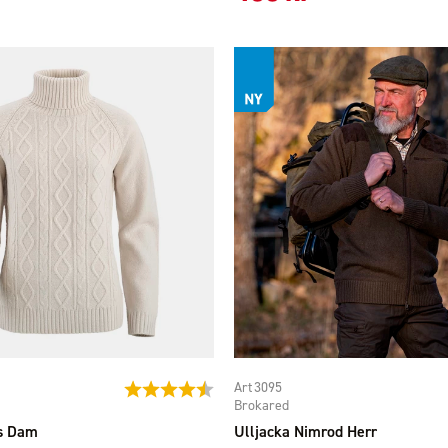
3095
Betyg:
4.1 utav 5 stjärnor
Brokared
os Dam
Ulljacka Nimrod Herr