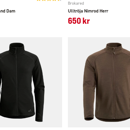
Brokared
land Dam
Ulltröja Nimrod Herr
650 kr