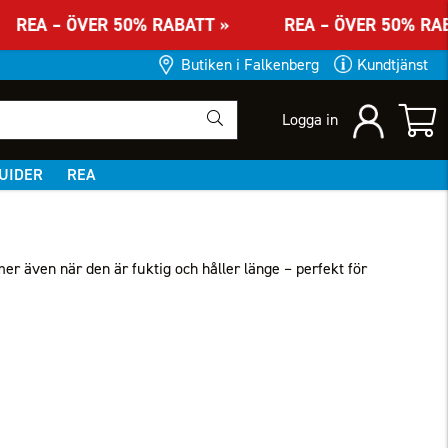
REA – ÖVER 50% RABATT » REA – ÖVER 50% R
Butiken i Falkenberg
Kundtjänst
Logga in
UIDER
REA
er även när den är fuktig och håller länge – perfekt för