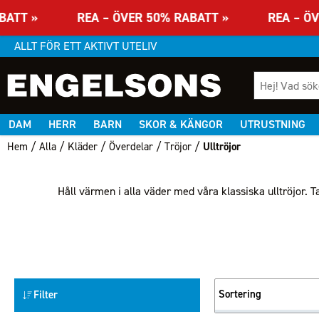
ABATT » REA – ÖVER 50% RABATT » REA – ÖV
ALLT FÖR ETT AKTIVT UTELIV
DAM
HERR
BARN
SKOR & KÄNGOR
UTRUSTNING
/
/
/
/
/
Hem
Alla
Kläder
Överdelar
Tröjor
Ulltröjor
Håll värmen i alla väder med våra klassiska ulltröjor. 
Sortering
Filter