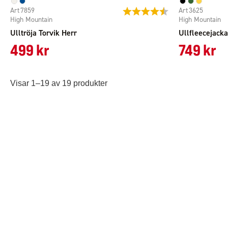
7859
3625
Betyg:
4.5 utav 5 stjärnor
High Mountain
High Mountain
Ulltröja Torvik Herr
Ullfleecejack
499 kr
749 kr
Visar 1–19 av 19 produkter