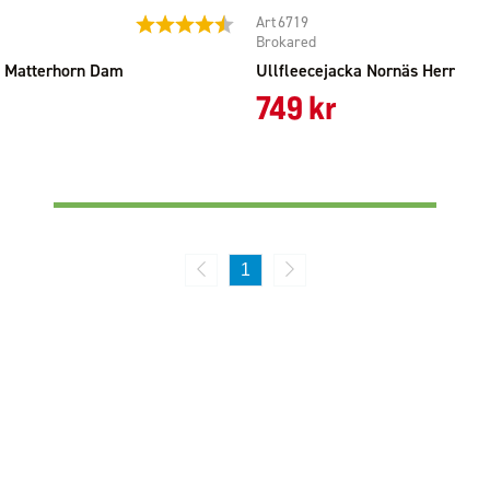
6719
Betyg:
4.5 utav 5 stjärnor
Brokared
a Matterhorn Dam
Ullfleecejacka Nornäs Herr
749 kr
1