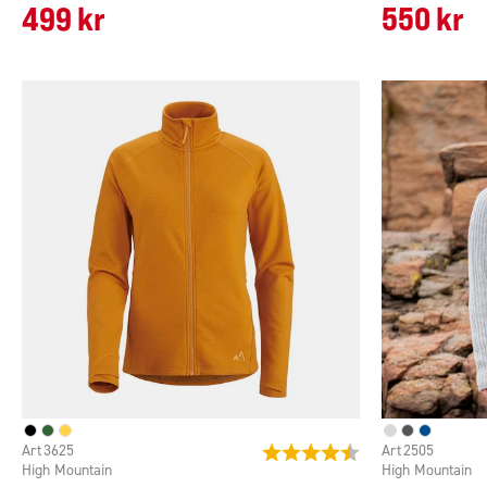
499 kr
550 kr
3625
2505
Betyg:
4.5 utav 5 stjärnor
High Mountain
High Mountain