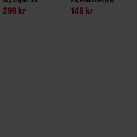
Bag Daypack 30L
Midjeväska Everyday
299 kr
149 kr