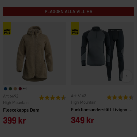
PLAGGEN ALLA VILL HA
+4
Art 6163
Art 6692
Betyg:
4
Betyg:
4.7 utav 5 stjärnor
High Mountain
High Mountain
Funktionsunderställ Livigno Herr
Fleecekappa Dam
349 kr
399 kr