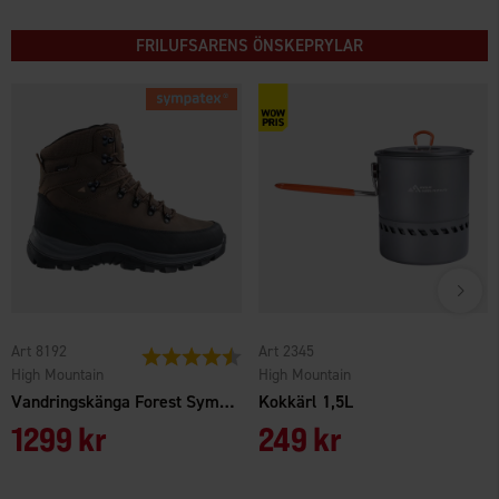
FRILUFSARENS ÖNSKEPRYLAR
Art 8192
Art 2345
Betyg:
4.4 utav 5 stjärnor
High Mountain
High Mountain
Vandringskänga Forest Sympatex 2,0
Kokkärl 1,5L
1299 kr
249 kr