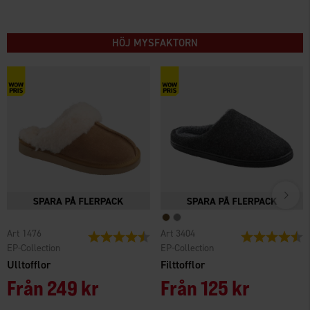
HÖJ MYSFAKTORN
Art 1476
Art 3404
Betyg:
4.2 utav 5 stjärnor
Betyg:
4
EP-Collection
EP-Collection
Ulltofflor
Filttofflor
Från
249 kr
Från
125 kr