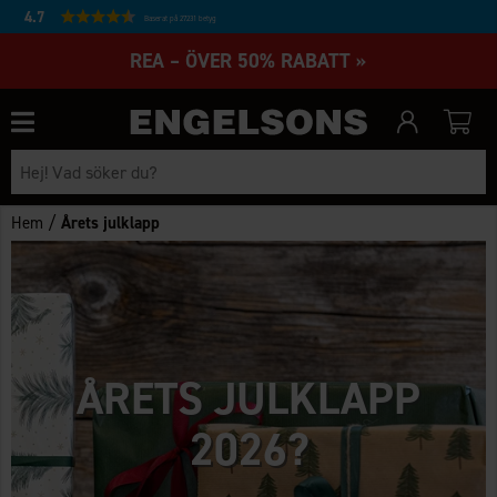
4.7
Baserat på 27231 betyg
REA – ÖVER 50% RABATT »
/
Hem
Årets julklapp
ÅRETS JULKLAPP
2026?