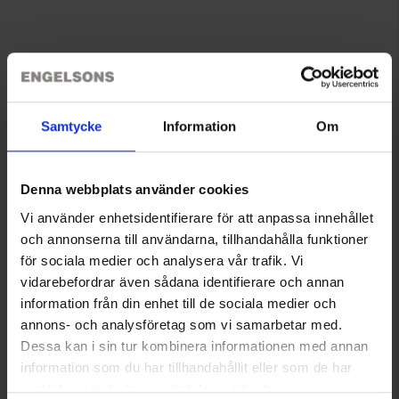
LADDBART & PRAKTISKT
Samtycke
Information
Om
Denna webbplats använder cookies
Vi använder enhetsidentifierare för att anpassa innehållet
och annonserna till användarna, tillhandahålla funktioner
för sociala medier och analysera vår trafik. Vi
vidarebefordrar även sådana identifierare och annan
information från din enhet till de sociala medier och
Art 8558
Art 7574
Betyg:
4.6 utav 5 stjärnor
Betyg:
4
annons- och analysföretag som vi samarbetar med.
Aqiila
GP
Dessa kan i sin tur kombinera informationen med annan
Aqiila Lightbird G1 – Lykta och ficklampa
GP SecurELite 3in1
information som du har tillhandahållit eller som de har
175 kr
349 kr
samlat in när du har använt deras tjänster.