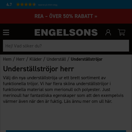
4.7
Baserat på 27231 betyg
REA – ÖVER 50% RABATT »
/
/
/
/
Hem
Herr
Kläder
Underställ
Underställströjor
Underställströjor herr
Välj din nya underställströja ur ett brett sortiment av
funktionella tröjor. Vi har flera sköna underställströjor i
funktionella material som merionull och polyester. Just
merinoull har fantastiska egenskaper som att den exempelvis
värmer även när den är fuktig.
Läs ännu mer om ull här.