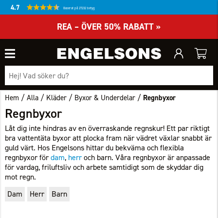
4.7
Baserat på 27232 betyg
REA – ÖVER 50% RABATT »
/
/
/
/
Hem
Alla
Kläder
Byxor & Underdelar
Regnbyxor
Regnbyxor
Låt dig inte hindras av en överraskande regnskur! Ett par riktigt
bra vattentäta byxor att plocka fram när vädret växlar snabbt är
guld värt. Hos Engelsons hittar du bekväma och flexibla
regnbyxor för
dam
,
herr
och barn. Våra regnbyxor är anpassade
för vardag, friluftsliv och arbete samtidigt som de skyddar dig
mot regn.
Dam
Herr
Barn