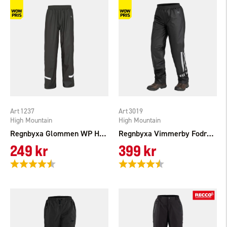
1237
3019
High Mountain
High Mountain
Regnbyxa Glommen WP Herr
Regnbyxa Vimmerby Fodrad WP Dam
249 kr
399 kr
Betyg:
4.4 utav 5 stjärnor
Betyg:
4.3 utav 5 stjärnor