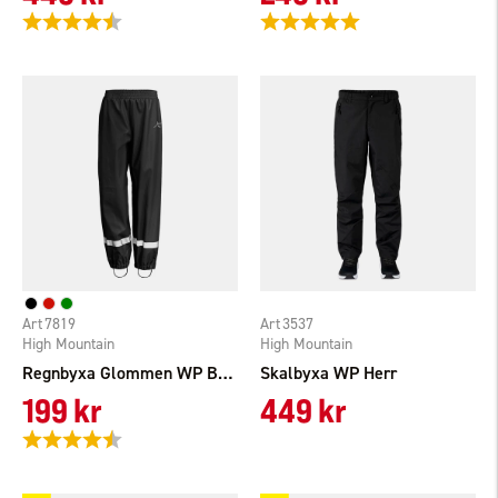
Betyg:
4.3 utav 5 stjärnor
Betyg:
5.0 utav 5 stjärnor
7819
3537
High Mountain
High Mountain
Regnbyxa Glommen WP Barn
Skalbyxa WP Herr
199 kr
449 kr
Betyg:
4.4 utav 5 stjärnor