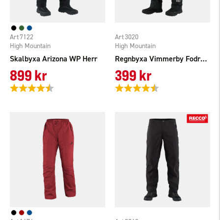
7122
3020
High Mountain
High Mountain
Skalbyxa Arizona WP Herr
Regnbyxa Vimmerby Fodrad WP Herr
899 kr
399 kr
Betyg:
4.5 utav 5 stjärnor
Betyg:
4.3 utav 5 stjärnor