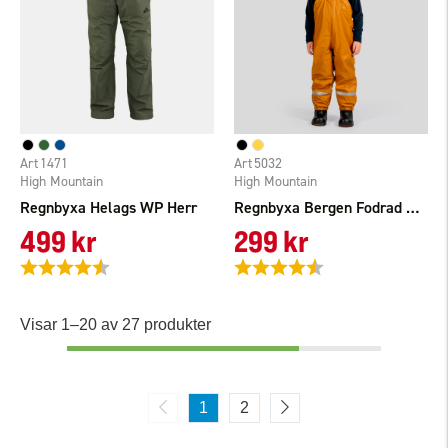
1471
5032
High Mountain
High Mountain
Regnbyxa Helags WP Herr
Regnbyxa Bergen Fodrad WP Barn
499 kr
299 kr
Betyg:
4.5 utav 5 stjärnor
Betyg:
4.1 utav 5 stjärnor
Visar 1–20 av 27 produkter
1
2