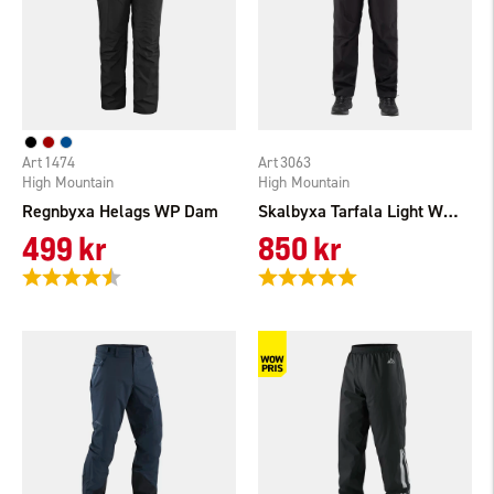
1474
3063
High Mountain
High Mountain
Regnbyxa Helags WP Dam
Skalbyxa Tarfala Light WP Dam
499 kr
850 kr
Betyg:
4.5 utav 5 stjärnor
Betyg:
5.0 utav 5 stjärnor